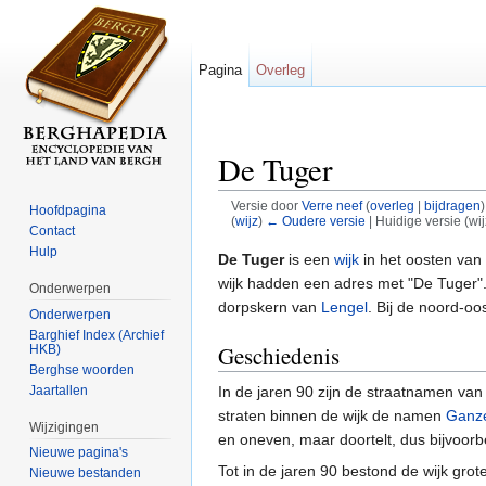
Pagina
Overleg
De Tuger
Versie door
Verre neef
(
overleg
|
bijdragen
)
Hoofdpagina
(
wijz
)
← Oudere versie
| Huidige versie (wi
Contact
Ga naar:
navigatie
,
zoeken
Hulp
De Tuger
is een
wijk
in het oosten van
wijk hadden een adres met "De Tuger".
Onderwerpen
dorpskern van
Lengel
. Bij de noord-oo
Onderwerpen
Barghief Index (Archief
Geschiedenis
HKB)
Berghse woorden
In de jaren 90 zijn de straatnamen van
Jaartallen
straten binnen de wijk de namen
Ganz
Wijzigingen
en oneven, maar doortelt, dus bijvoorbee
Nieuwe pagina's
Tot in de jaren 90 bestond de wijk grot
Nieuwe bestanden