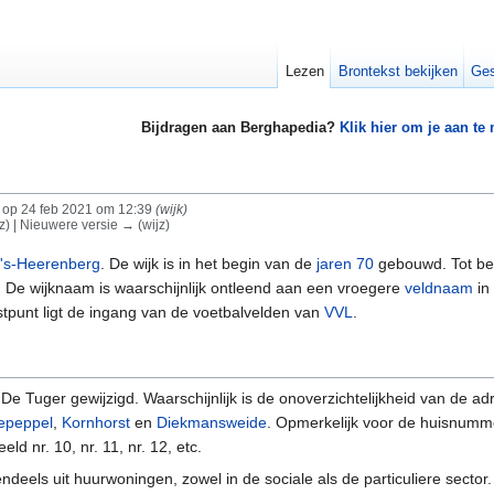
Lezen
Brontekst bekijken
Ges
Bijdragen aan Berghapedia?
Klik hier om je aan te
op 24 feb 2021 om 12:39
(wijk)
jz) | Nieuwere versie → (wijz)
's-Heerenberg
. De wijk is in het begin van de
jaren 70
gebouwd. Tot beg
 De wijknaam is waarschijnlijk ontleend aan een vroegere
veldnaam
in
stpunt ligt de ingang van de voetbalvelden van
VVL
.
 De Tuger gewijzigd. Waarschijnlijk is de onoverzichtelijkheid van de 
epeppel
,
Kornhorst
en
Diekmansweide
. Opmerkelijk voor de huisnummeri
ld nr. 10, nr. 11, nr. 12, etc.
endeels uit huurwoningen, zowel in de sociale als de particuliere sect