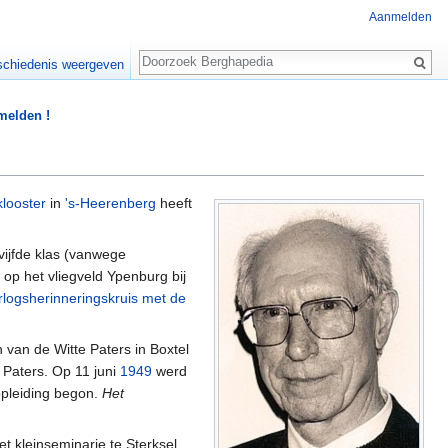
Aanmelden
Zoeken
chiedenis weergeven
 melden !
klooster
in
's-Heerenberg
heeft
e vijfde klas (vanwege
op het vliegveld Ypenburg bij
logsherinneringskruis met de
n van de Witte Paters in Boxtel
 Paters. Op 11 juni
1949
werd
 opleiding begon.
Het
et kleinseminarie te Sterksel.