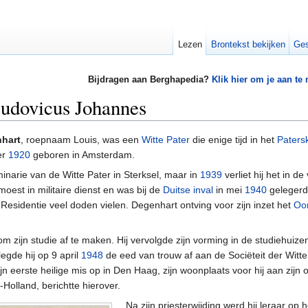
Lezen
Brontekst bekijken
Ges
Bijdragen aan Berghapedia?
Klik hier om je aan te
Ludovicus Johannes
hart
, roepnaam Louis, was een
Witte Pater
die enige tijd in het
Paters
er
1920
geboren in Amsterdam.
inarie van de Witte Pater in Sterksel, maar in
1939
verliet hij het in d
 moest in militaire dienst en was bij de
Duitse inval
in mei
1940
gelegerd 
esidentie veel doden vielen. Degenhart ontving voor zijn inzet het
Oor
om zijn studie af te maken. Hij vervolgde zijn vorming in de studiehuize
egde hij op 9 april
1948
de eed van trouw af aan de Sociëteit der Witte
 zijn eerste heilige mis op in Den Haag, zijn woonplaats voor hij aan zijn
-Holland, berichtte hierover.
Na zijn priesterwijding werd hij leraar op h