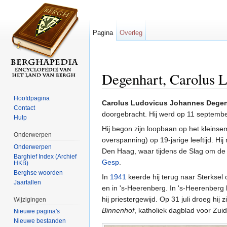
Pagina
Overleg
Degenhart, Carolus 
Ga naar:
navigatie
,
zoeken
Hoofdpagina
Carolus Ludovicus Johannes Degen
Contact
doorgebracht. Hij werd op 11 septemb
Hulp
Hij begon zijn loopbaan op het kleinsem
Onderwerpen
overspanning) op 19-jarige leeftijd. Hij
Onderwerpen
Den Haag, waar tijdens de Slag om de R
Barghief Index (Archief
Gesp
.
HKB)
Berghse woorden
In
1941
keerde hij terug naar Sterksel 
Jaartallen
en in 's-Heerenberg. In 's-Heerenberg l
hij priestergewijd. Op 31 juli droeg hij
Wijzigingen
Binnenhof
, katholiek dagblad voor Zuid
Nieuwe pagina's
Nieuwe bestanden