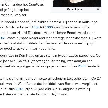
3
in Cambridge het
Certificate
 gaf hij les op het
Pater Louis
5
weer in Sterksel.
 in Noord-Rhodesië, het huidige Zambia. Hij begon in Katibunga
naar Mulilansolo. Van
1958
tot
1960
was hij archivaris op het
terug naar Noord-Rhodesië, waar hij leraar Engels werd op het
967
kwam hij naar Nederland met ernstige maagklachten. Hij werd
r het land dat inmiddels Zambia heette. Helaas moest hij op 5
r goed terugkeren naar Nederland.
een mavo in Den Haag en assistent in twee Haagse parochies. Op
62 jaar oud. De VUT (Vervroegde Uittreding) was destijds een
leef als vrijwilliger actief in zijn parochies. In juni
2009
vierde hij
kenhuis ging hij naar een verzorgingshuis in Leidschendam. Op 27
huis van de Witte Paters dat inmiddels van Boxtel was verplaatst
2 augustus
2013
, bijna 93 jaar oud. Op 16 augustus werd hij
e Paters achter het studiehuis in Heythuysen.