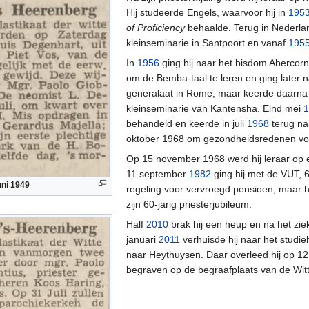
Hij studeerde Engels, waarvoor hij in
195
of Proficiency
behaalde. Terug in Nederland
kleinseminarie in Santpoort en vanaf
195
In
1956
ging hij naar het bisdom Abercorn
om de Bemba-taal te leren en ging later 
generalaat in Rome, maar keerde daarna 
kleinseminarie van Kantensha. Eind mei
1
behandeld en keerde in juli
1968
terug naa
oktober 1968 om gezondheidsredenen voo
Op 15 november 1968 werd hij leraar op 
11 september
1982
ging hij met de VUT, 
uni 1949
regeling voor vervroegd pensioen, maar hij b
zijn 60-jarig priesterjubileum.
Half
2010
brak hij een heup en na het zie
januari
2011
verhuisde hij naar het studie
naar Heythuysen. Daar overleed hij op 1
begraven op de begraafplaats van de Witt