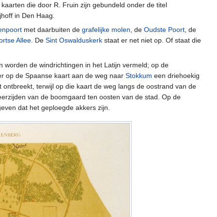
kaarten die door R. Fruin zijn gebundeld onder de titel
jhoff in Den Haag.
enpoort
met daarbuiten de
grafelijke molen
, de
Oudste Poort
, de
rtse Allee
. De
Sint Oswalduskerk
staat er net niet op. Of staat die
n worden de windrichtingen in het Latijn vermeld; op de
t er op de Spaanse kaart aan de weg naar
Stokkum
een driehoekig
 ontbreekt, terwijl op die kaart de weg langs de oostrand van de
 weerzijden van de boomgaard ten oosten van de stad. Op de
even dat het geploegde akkers zijn.