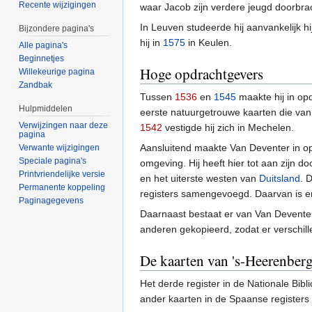
Recente wijzigingen
waar Jacob zijn verdere jeugd doorbra
In Leuven studeerde hij aanvankelijk 
Bijzondere pagina's
hij in
1575
in Keulen.
Alle pagina's
Beginnetjes
Hoge opdrachtgevers
Willekeurige pagina
Zandbak
Tussen
1536
en
1545
maakte hij in op
Hulpmiddelen
eerste natuurgetrouwe kaarten die van 
Verwijzingen naar deze
1542
vestigde hij zich in Mechelen.
pagina
Aansluitend maakte Van Deventer in opd
Verwante wijzigingen
Speciale pagina's
omgeving. Hij heeft hier tot aan zijn
Printvriendelijke versie
en het uiterste westen van
Duitsland
. 
Permanente koppeling
registers samengevoegd. Daarvan is er
Paginagegevens
Daarnaast bestaat er van Van Deventer
anderen gekopieerd, zodat er verschill
De kaarten van 's-Heerenber
Het derde register in de Nationale Bibl
ander kaarten in de Spaanse registers