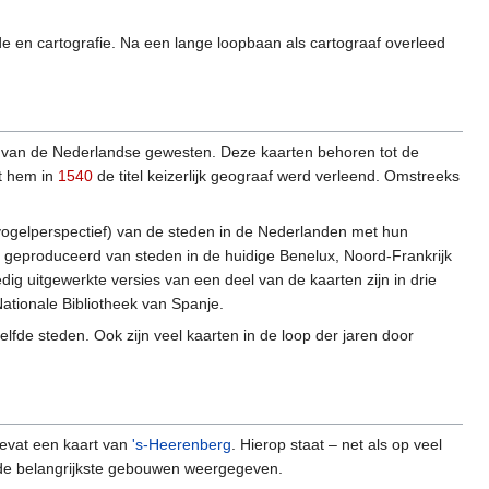
e en cartografie. Na een lange loopbaan als cartograaf overleed
ten van de Nederlandse gewesten. Deze kaarten behoren tot de
at hem in
1540
de titel keizerlijk geograaf werd verleend. Omstreeks
 vogelperspectief) van de steden in de Nederlanden met hun
n geproduceerd van steden in de huidige Benelux, Noord-Frankrijk
dig uitgewerkte versies van een deel van de kaarten zijn in drie
ationale Bibliotheek van Spanje.
de steden. Ook zijn veel kaarten in de loop der jaren door
bevat een kaart van
's-Heerenberg
. Hierop staat – net als op veel
t de belangrijkste gebouwen weergegeven.