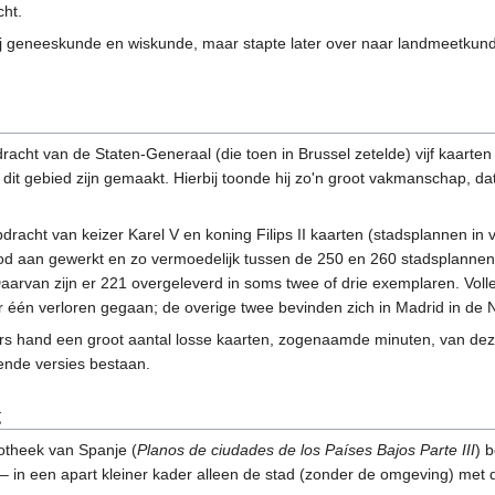
cht.
hij geneeskunde en wiskunde, maar stapte later over naar landmeetkund
dracht van de Staten-Generaal (die toen in Brussel zetelde) vijf kaar
dit gebied zijn gemaakt. Hierbij toonde hij zo'n groot vakmanschap, d
racht van keizer Karel V en koning Filips II kaarten (stadsplannen in
 dood aan gewerkt en zo vermoedelijk tussen de 250 en 260 stadsplanne
Daarvan zijn er 221 overgeleverd in soms twee of drie exemplaren. Volle
 één verloren gegaan; de overige twee bevinden zich in Madrid in de N
s hand een groot aantal losse kaarten, zogenaamde minuten, van dezelf
ende versies bestaan.
g
iotheek van Spanje (
Planos de ciudades de los Países Bajos Parte III
) 
 – in een apart kleiner kader alleen de stad (zonder de omgeving) me