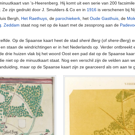
inuutkaart van 's-Heerenberg. Hij komt uit een serie van 200 facsimile 
. Ze zijn gedrukt door J. Smulders & Co en in
1916
is verschenen bij Ni
 Huis Bergh,
Het Raethuys
, de
parochiekerk
, het
Oude Gasthuis
, de
Mol
g
.
Zeddam
staat nog net op de kaart met de zessprong aan de
Padevoo
tzelfde. Op de Spaanse kaart heet de stad
sheré Berg
(of
shere-Berg
) e
en staan de windrichtingen er in het Nederlands op. Verder ontbreek
 de drie huizen vlak bij het woord Oost een pad dat op de Spaanse kaart
die niet op de minuutkaart staat. Nog een verschil zijn de velden aan
duiding, maar op de Spaanse kaart zijn ze gearceerd als om aan te g