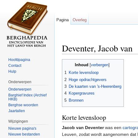
Pagina
Overleg
Deventer, Jacob van
Ga naar:
navigatie
,
zoeken
Hoofdpagina
Inhoud
[
verbergen
]
Contact
Hulp
1
Korte levensloop
2
Hoge opdrachtgevers
Onderwerpen
3
De kaarten van 's-Heerenberg
Onderwerpen
4
Kopergravures
Barghief Index (Archief
HKB)
5
Bronnen
Berghse woorden
Jaartallen
Korte levensloop
Wijzigingen
Jacob van Deventer
was een
cartogr
Nieuwe pagina's
Leuven, zodat wordt aangenomen dat h
Nieuwe bestanden