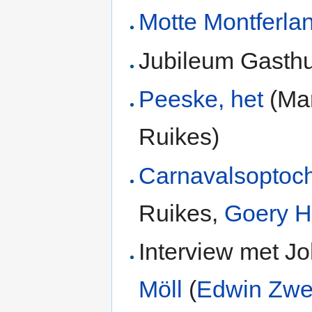
Motte Montferla
Jubileum Gasthu
Peeske, het
(Mar
Ruikes)
Carnavalsoptoch
Ruikes,
Goery H
Interview met J
Möll
(
Edwin Zwe