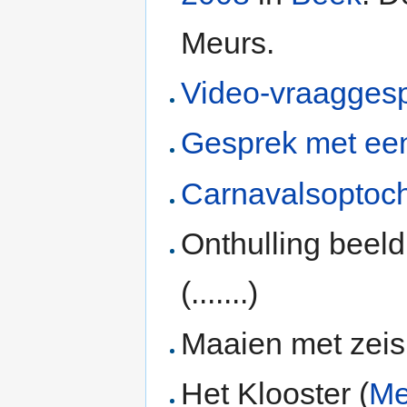
Meurs.
Video-vraagges
Gesprek met een
Carnavalsoptoch
Onthulling beel
(.......)
Maaien met zeis 
Het Klooster (
Me