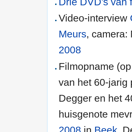
Drie DVD's van f
Video-interview
Meurs
, camera:
2008
Filmopname (op 
van het 60-jarig
Degger en het 40
huisgenote mevr
2008
in
Beek
. D