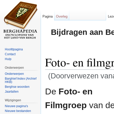
Pagina
Overleg
Lez
Bijdragen aan B
Hoofdpagina
Contact
Foto- en filmg
Hulp
Onderwerpen
(Doorverwezen van
Onderwerpen
Barghief Index (Archief
HKB)
Ga naar:
navigatie
,
zoeken
Berghse woorden
De
Foto- en
Jaartallen
Wijzigingen
Filmgroep
van d
Nieuwe pagina's
Nieuwe bestanden