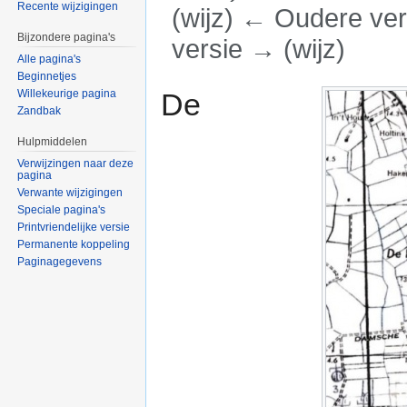
Recente wijzigingen
(wijz) ← Oudere vers
Bijzondere pagina's
versie → (wijz)
Alle pagina's
Ga naar:
navigatie
,
zoeken
Beginnetjes
De
Willekeurige pagina
Zandbak
Hulpmiddelen
Verwijzingen naar deze
pagina
Verwante wijzigingen
Speciale pagina's
Printvriendelijke versie
Permanente koppeling
Paginagegevens