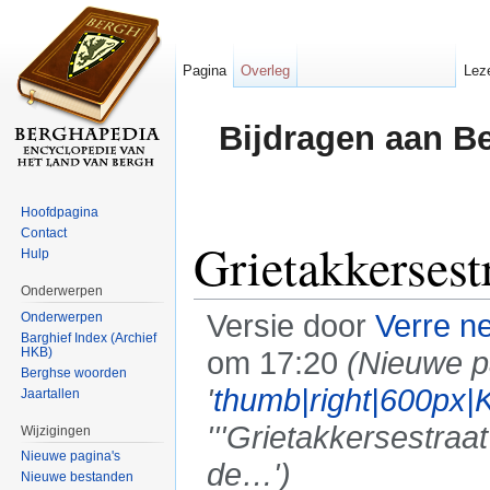
Pagina
Overleg
Lez
Bijdragen aan B
Hoofdpagina
Contact
Grietakkersest
Hulp
Onderwerpen
Versie door
Verre n
Onderwerpen
Barghief Index (Archief
HKB)
om 17:20
(Nieuwe 
Berghse woorden
'
thumb|right|600px|K
Jaartallen
'''Grietakkersestraat'
Wijzigingen
Nieuwe pagina's
de…')
Nieuwe bestanden