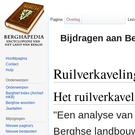
Pagina
Overleg
Lez
Bijdragen aan B
Hoofdpagina
Contact
Ruilverkavelin
Hulp
Onderwerpen
Ga naar:
navigatie
,
zoeken
Onderwerpen
Het ruilverkave
Barghief Index (Archief
HKB)
Berghse woorden
Jaartallen
"Een analyse van 
Wijzigingen
Nieuwe pagina's
Berghse landbouw 
Nieuwe bestanden