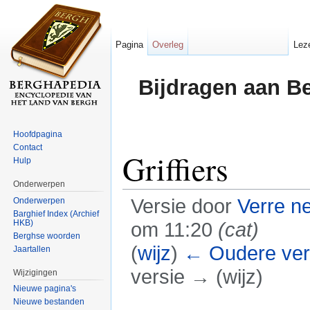
Pagina
Overleg
Lez
Bijdragen aan B
Hoofdpagina
Contact
Griffiers
Hulp
Onderwerpen
Versie door
Verre n
Onderwerpen
Barghief Index (Archief
HKB)
om 11:20
(cat)
Berghse woorden
(
wijz
)
← Oudere ver
Jaartallen
versie → (wijz)
Wijzigingen
Nieuwe pagina's
Ga naar:
navigatie
,
zoeken
Nieuwe bestanden