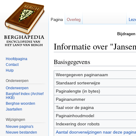
Pagina
Overleg
Lez
Bijdragen
Informatie over "Janse
Ga naar:
navigatie
,
zoeken
Hoofdpagina
Basisgegevens
Contact
Hulp
Weergegeven paginanaam
Onderwerpen
Standaard sorteerwijze
Onderwerpen
Paginalengte (in bytes)
Barghief Index (Archief
HKB)
Paginanummer
Berghse woorden
Taal voor de pagina
Jaartallen
Paginainhoudmodel
Wijzigingen
Indexering door robots
Nieuwe pagina's
Aantal doorverwijzingen naar deze pagin
Nieuwe bestanden