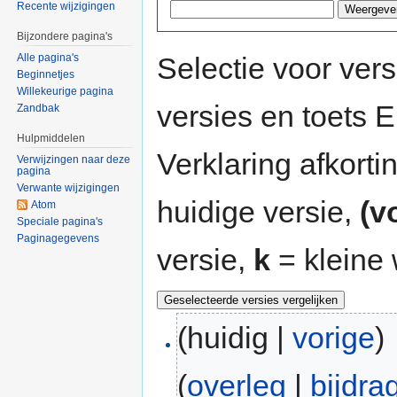
Recente wijzigingen
Bijzondere pagina's
Selectie voor vers
Alle pagina's
Beginnetjes
Willekeurige pagina
versies en toets
Zandbak
Hulpmiddelen
Verklaring afkort
Verwijzingen naar deze
pagina
Verwante wijzigingen
huidige versie,
(v
Atom
Speciale pagina's
Paginagegevens
versie,
k
= kleine 
(huidig |
vorige
)
(
overleg
|
bijdra