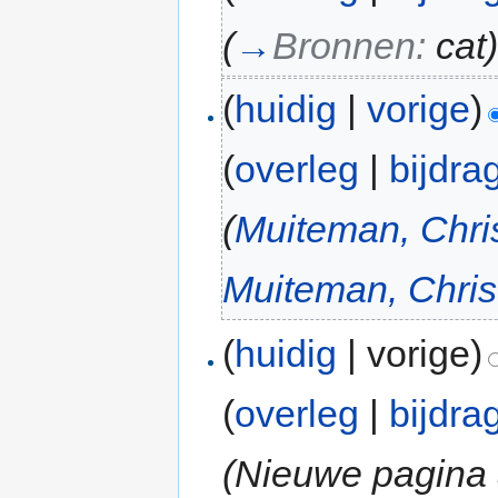
(
→
Bronnen:
cat
(
huidig
|
vorige
)
(
overleg
|
bijdra
(
Muiteman, Chri
Muiteman, Chris
(
huidig
| vorige)
(
overleg
|
bijdra
(Nieuwe pagina