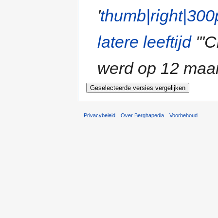
'
thumb|right|300
latere leeftijd
'''
werd op 12 maa
Privacybeleid
Over Berghapedia
Voorbehoud