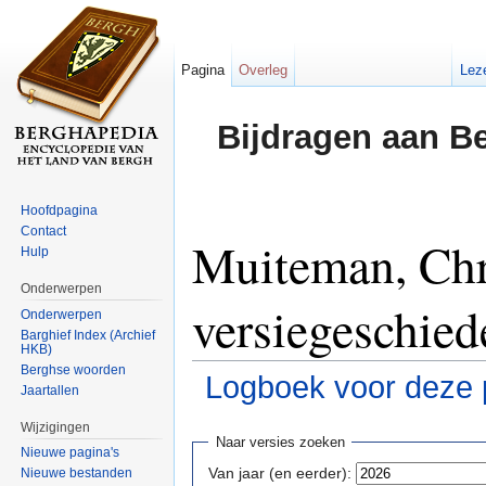
Pagina
Overleg
Lez
Bijdragen aan B
Hoofdpagina
Contact
Muiteman, Chri
Hulp
Onderwerpen
versiegeschied
Onderwerpen
Barghief Index (Archief
HKB)
Berghse woorden
Logboek voor deze 
Jaartallen
Ga naar:
navigatie
,
zoeken
Wijzigingen
Naar versies zoeken
Nieuwe pagina's
Van jaar (en eerder):
Nieuwe bestanden