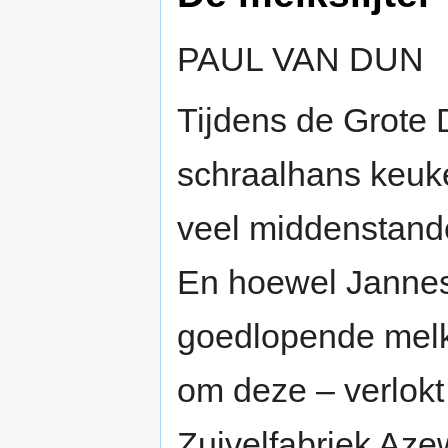
PAUL VAN DUN
Tijdens de Grote 
schraalhans keuk
veel middenstande
En hoewel Janne
goedlopende melkw
om deze – verlokt
Zuivelfabriek Azew