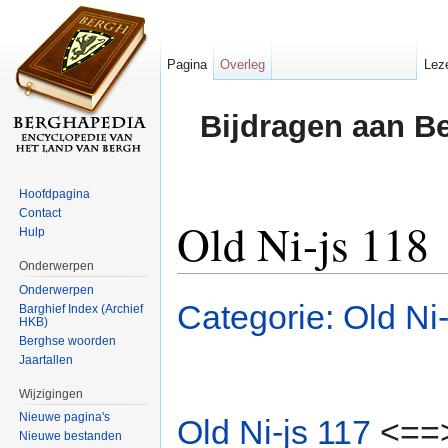
Pagina
Overleg
Lez
Bijdragen aan B
Hoofdpagina
Contact
Old Ni-js 118
Hulp
Onderwerpen
Ga naar:
navigatie
,
zoeken
Onderwerpen
Categorie: Old Ni-
Barghief Index (Archief
HKB)
Berghse woorden
Jaartallen
Wijzigingen
Nieuwe pagina's
Old Ni-js 117
<==
Nieuwe bestanden