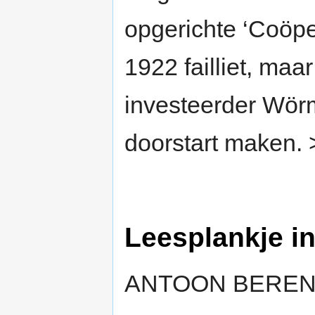
opgerichte ‘Coöper
1922 failliet, maa
investeerder Wörma
doorstart maken.
Leesplankje in
ANTOON BERE