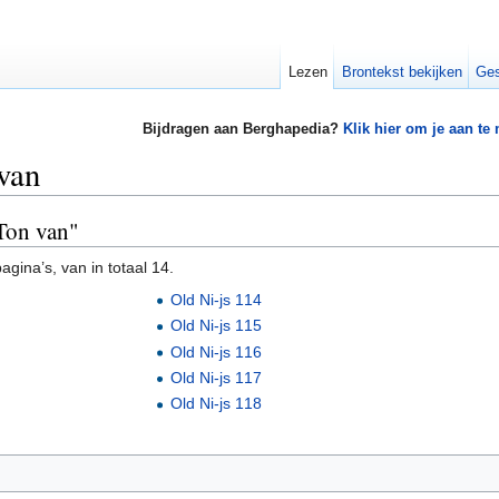
Lezen
Brontekst bekijken
Ges
Bijdragen aan Berghapedia?
Klik hier om je aan te
 van
 Ton van"
gina’s, van in totaal 14.
Old Ni-js 114
Old Ni-js 115
Old Ni-js 116
Old Ni-js 117
Old Ni-js 118