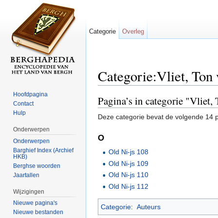
Categorie
Overleg
Categorie:Vliet, Ton
Ga naar:
navigatie
,
zoeken
Hoofdpagina
Pagina’s in categorie "Vliet,
Contact
Hulp
Deze categorie bevat de volgende 14 pa
Onderwerpen
O
Onderwerpen
Barghief Index (Archief
Old Ni-js 108
HKB)
Old Ni-js 109
Berghse woorden
Old Ni-js 110
Jaartallen
Old Ni-js 112
Wijzigingen
Nieuwe pagina's
Categorie
:
Auteurs
Nieuwe bestanden