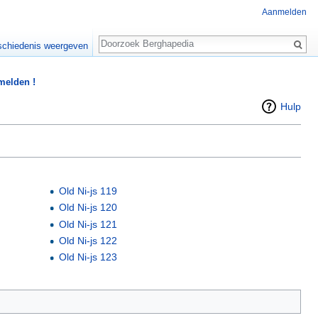
Aanmelden
Zoeken
chiedenis weergeven
 melden !
Hulp
Old Ni-js 119
Old Ni-js 120
Old Ni-js 121
Old Ni-js 122
Old Ni-js 123