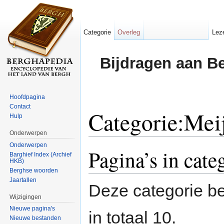
Categorie
Overleg
Lez
Bijdragen aan B
Hoofdpagina
Contact
Categorie:Meij
Hulp
Onderwerpen
Ga naar:
navigatie
,
zoeken
Onderwerpen
Pagina’s in cate
Barghief Index (Archief
HKB)
Berghse woorden
Jaartallen
Deze categorie be
Wijzigingen
Nieuwe pagina's
in totaal 10.
Nieuwe bestanden