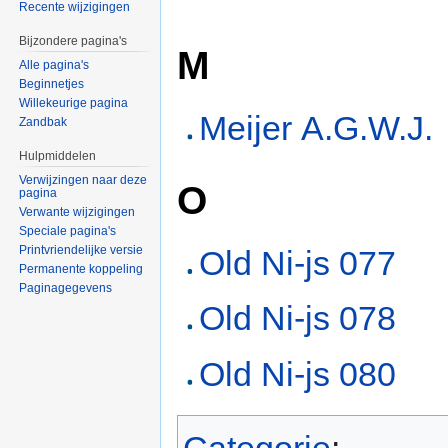
Recente wijzigingen
Bijzondere pagina's
M
Alle pagina's
Beginnetjes
Willekeurige pagina
Meijer A.G.W.J.
Zandbak
Hulpmiddelen
Verwijzingen naar deze
O
pagina
Verwante wijzigingen
Speciale pagina's
Printvriendelijke versie
Old Ni-js 077
Permanente koppeling
Paginagegevens
Old Ni-js 078
Old Ni-js 080
Categorie
: