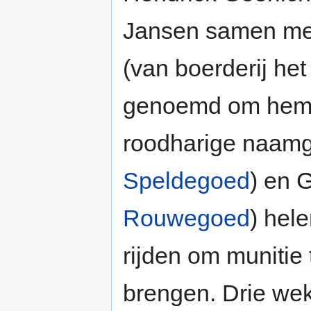
Jansen samen me
(van boerderij he
genoemd om hem t
roodharige naamg
Speldegoed
) en 
Rouwegoed
) hel
rijden om munitie
brengen. Drie we