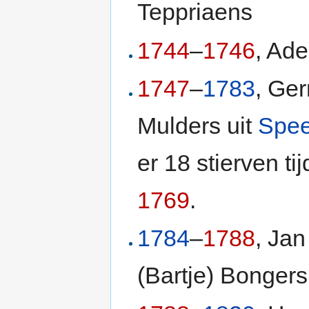
Teppriaens
1744
–
1746
, Ade
1747
–
1783
, Ger
Mulders uit
Spee
er 18 stierven t
1769
.
1784
–
1788
, Jan
(Bartje) Bongers