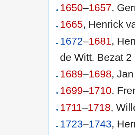
1650
–
1657
, Ger
1665
, Henrick v
1672
–
1681
, Hen
de Witt. Bezat 2
1689
–
1698
, Jan
1699
–
1710
, Fre
1711
–
1718
, Wil
1723
–
1743
, He