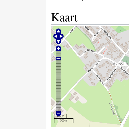
Kaart
100 m
500 ft