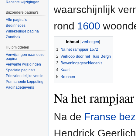
Recente wijzigingen
waarschijnlijk ve
Bijzondere pagina's
Alle pagina's
rond
1600
woond
Beginnetjes
Willekeurige pagina
Zandbak
Inhoud
[
verbergen
]
Hulpmiddelen
1
Na het rampjaar 1672
Verwijzingen naar deze
2
Verkoop door het Huis Bergh
pagina
3
Bewoningsgeschiedenis
Verwante wijzigingen
4
Kaart
Speciale pagina's
Printvriendelijke versie
5
Bronnen
Permanente koppeling
Paginagegevens
Na het rampjaar
Na de
Franse bez
Hendrick Geerlich