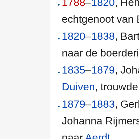
1788
–
1820
, He
echtgenoot van 
1820
–
1838
, Bar
naar de boerder
1835
–
1879
, Jo
Duiven
, trouwde
1879
–
1883
, Ge
Johanna Rijmers
naar
Aerdt
.