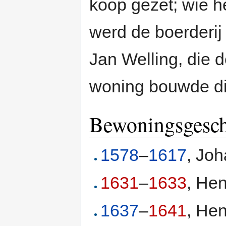
koop gezet; wie h
werd de boerderij
Jan Welling, die 
woning bouwde die
Bewoningsgesch
1578
–
1617
, Jo
1631
–
1633
, Hen
1637
–
1641
, He