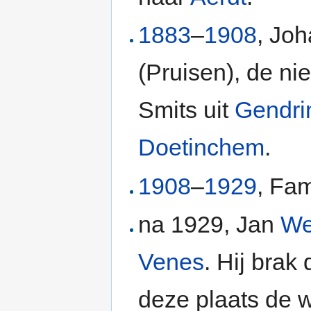
1883
–
1908
, Joh
(Pruisen), de n
Smits uit
Gendri
Doetinchem
.
1908
–
1929
, Fam
na 1929, Jan
We
Venes
. Hij brak
deze plaats de w