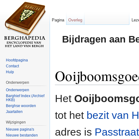
Pagina
Overleg
Lez
Bijdragen aan B
Hoofdpagina
Contact
Ooijboomsgoe
Hulp
Onderwerpen
Ga naar:
navigatie
,
zoeken
Onderwerpen
Het
Ooijboomsg
Barghief Index (Archief
HKB)
Berghse woorden
tot het
bezit van 
Jaartallen
Wijzigingen
adres is
Passtraat
Nieuwe pagina's
Nieuwe bestanden