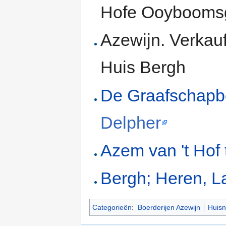
Hofe Ooyboomsg
Azewijn. Verkau
Huis Bergh
De Graafschap
Delpher
Azem van 't Hof 
Bergh; Heren, L
Categorieën
:
Boerderijen Azewijn
Huisn