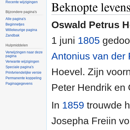
Beknopte leven
Recente wijzigingen
Bijzondere pagina's
Alle pagina's
Oswald Petrus H
Beginnetjes
Willekeurige pagina
Zandbak
1 juni
1805
gedoo
Hulpmiddelen
Verwijzingen naar deze
Antonius van der
pagina
Verwante wijzigingen
Speciale pagina's
Hoevel. Zijn voo
Printvriendelijke versie
Permanente koppeling
Paginagegevens
Peter Hendrik en 
In
1859
trouwde hi
Josepha Freiin vo