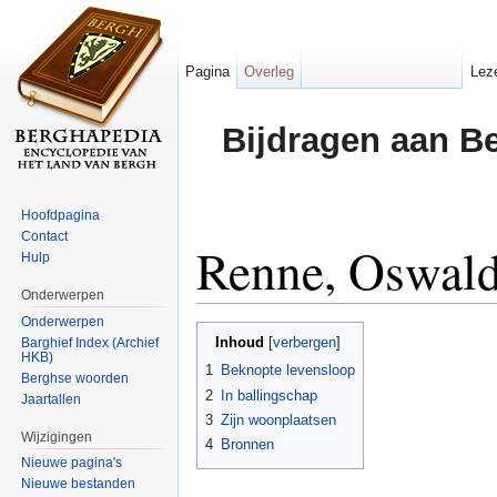
Pagina
Overleg
Lez
Bijdragen aan B
Hoofdpagina
Contact
Renne, Oswald
Hulp
Onderwerpen
Ga naar:
navigatie
,
zoeken
Onderwerpen
Inhoud
Barghief Index (Archief
[
verbergen
]
HKB)
1
Beknopte levensloop
Berghse woorden
2
In ballingschap
Jaartallen
3
Zijn woonplaatsen
Wijzigingen
4
Bronnen
Nieuwe pagina's
Nieuwe bestanden