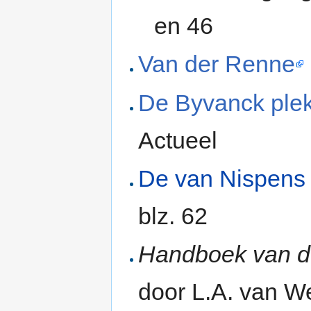
en 46
Van der Renne
De Byvanck ple
Actueel
De van Nispens 
blz. 62
Handboek van d
door L.A. van W