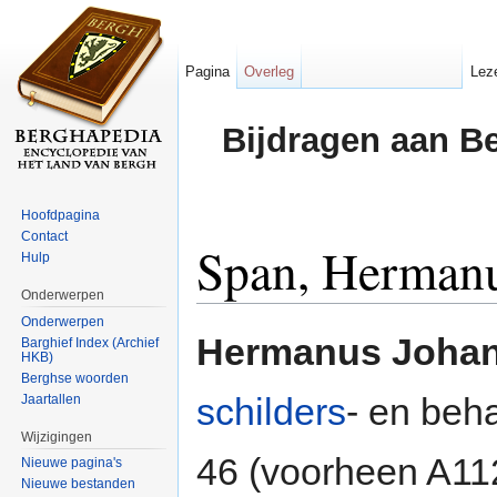
Pagina
Overleg
Lez
Bijdragen aan B
Hoofdpagina
Contact
Span, Herman
Hulp
Onderwerpen
Ga naar:
navigatie
,
zoeken
Onderwerpen
Hermanus Joha
Barghief Index (Archief
HKB)
Berghse woorden
schilders
- en beh
Jaartallen
Wijzigingen
46 (voorheen A11
Nieuwe pagina's
Nieuwe bestanden