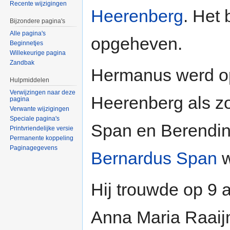
Recente wijzigingen
Heerenberg
. Het
Bijzondere pagina's
Alle pagina's
opgeheven.
Beginnetjes
Willekeurige pagina
Zandbak
Hermanus werd o
Hulpmiddelen
Verwijzingen naar deze
Heerenberg als 
pagina
Verwante wijzigingen
Speciale pagina's
Span en Berendi
Printvriendelijke versie
Permanente koppeling
Paginagegevens
Bernardus Span
w
Hij trouwde op 9 a
Anna Maria Raaij