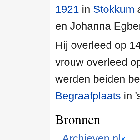
1921
in
Stokkum
a
en Johanna Egber
Hij overleed op 1
vrouw overleed op
werden beiden b
Begraafplaats
in 
Bronnen
Archieven.nl