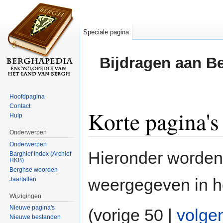
Speciale pagina
Bijdragen aan B
Hoofdpagina
Contact
Korte pagina's
Hulp
Onderwerpen
Ga naar:
navigatie
,
zoeken
Onderwerpen
Hieronder worde
Barghief Index (Archief
HKB)
Berghse woorden
weergegeven in he
Jaartallen
Wijzigingen
Nieuwe pagina's
(vorige 50 |
volge
Nieuwe bestanden