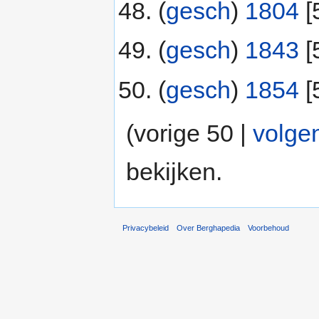
(
gesch
) ‎
1804
‎[
(
gesch
) ‎
1843
‎[
(
gesch
) ‎
1854
‎[
(vorige 50 |
volge
bekijken.
Privacybeleid
Over Berghapedia
Voorbehoud