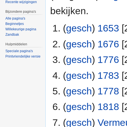
Recente wijzigingen
bekijken.
Bijzondere pagina's
Alle pagina's
Beginnetjes
(
gesch
) ‎
1653
‎[
Willekeurige pagina
Zandbak
(
gesch
) ‎
1676
‎[
Hulpmiddelen
Speciale pagina's
(
gesch
) ‎
1776
‎[
Printvriendelijke versie
(
gesch
) ‎
1783
‎[
(
gesch
) ‎
1778
‎[
(
gesch
) ‎
1818
‎[
(
gesch
) ‎
Verme