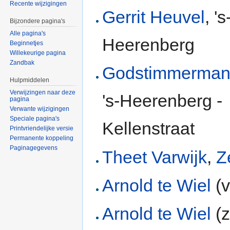
Recente wijzigingen
Gerrit Heuvel
, 's
Bijzondere pagina's
Alle pagina's
Heerenberg
Beginnetjes
Willekeurige pagina
Zandbak
Godstimmerman
Hulpmiddelen
Verwijzingen naar deze
's-Heerenberg -
pagina
Verwante wijzigingen
Speciale pagina's
Kellenstraat
Printvriendelijke versie
Permanente koppeling
Paginagegevens
Theet Varwijk
,
Z
Arnold te Wiel
(v
Arnold te Wiel
(z