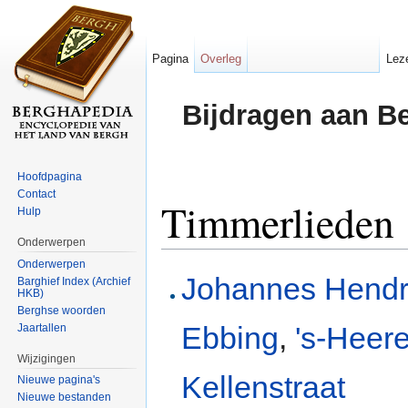
Pagina
Overleg
Lez
Bijdragen aan B
Hoofdpagina
Contact
Timmerlieden
Hulp
Onderwerpen
Ga naar:
navigatie
,
zoeken
Onderwerpen
Johannes Hendr
Barghief Index (Archief
HKB)
Berghse woorden
Ebbing
,
's-Heer
Jaartallen
Wijzigingen
Kellenstraat
Nieuwe pagina's
Nieuwe bestanden