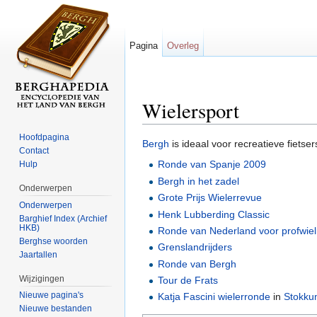
Pagina
Overleg
Wielersport
Ga naar:
navigatie
,
zoeken
Hoofdpagina
Bergh
is ideaal voor recreatieve fietse
Contact
Ronde van Spanje 2009
Hulp
Bergh in het zadel
Onderwerpen
Grote Prijs Wielerrevue
Onderwerpen
Henk Lubberding Classic
Barghief Index (Archief
HKB)
Ronde van Nederland voor profwie
Berghse woorden
Grenslandrijders
Jaartallen
Ronde van Bergh
Wijzigingen
Tour de Frats
Nieuwe pagina's
Katja Fascini wielerronde
in
Stokk
Nieuwe bestanden