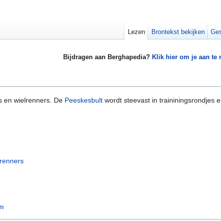
Lezen
Brontekst bekijken
Ges
Bijdragen aan Berghapedia?
Klik hier om je aan te
rs en wielrenners. De
Peeskesbult
wordt steevast in traininingsrondjes
lrenners
um