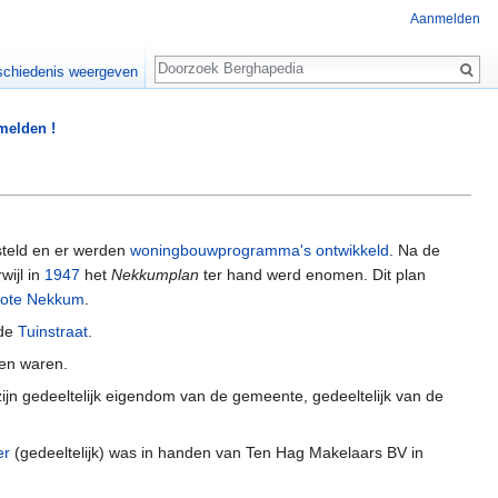
Aanmelden
Zoeken
chiedenis weergeven
 melden !
steld en er werden
woningbouwprogramma's ontwikkeld
. Na de
wijl in
1947
het
Nekkumplan
ter hand werd enomen. Dit plan
ote Nekkum
.
 de
Tuinstraat
.
en waren.
jn gedeeltelijk eigendom van de gemeente, gedeeltelijk van de
er
(gedeeltelijk) was in handen van Ten Hag Makelaars BV in