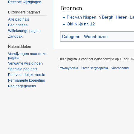
Recente wijzigingen
Bronnen
Bijzondere pagina's
Piet van Nispen
in
Bergh; Heren, L
Alle pagina's
Old Ni-js nr. 12
Beginnetjes
Willekeurige pagina
Categorie
:
Woonhuizen
Zandbak
Hulpmiddelen
Verwijzingen naar deze
pagina
Deze pagina is voor het laatst bewerkt op 11 apr 2
Verwante wijzigingen
Privacybeleid
Over Berghapedia
Voorbehoud
Speciale pagina's
Printvriendelijke versie
Permanente koppeling
Paginagegevens