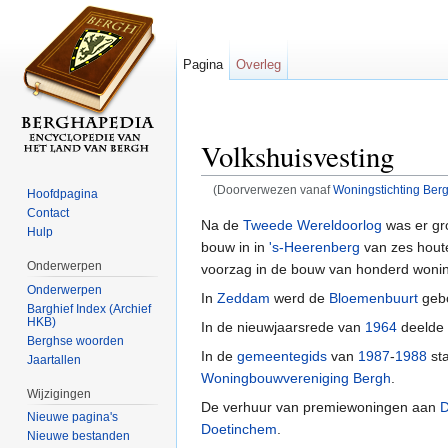
Pagina
Overleg
Volkshuisvesting
(Doorverwezen vanaf
Woningstichting Ber
Hoofdpagina
Ga naar:
navigatie
,
zoeken
Contact
Na de
Tweede Wereldoorlog
was er gr
Hulp
bouw in in
's-Heerenberg
van zes houte
Onderwerpen
voorzag in de bouw van honderd wonin
Onderwerpen
In
Zeddam
werd de
Bloemenbuurt
gebo
Barghief Index (Archief
HKB)
In de nieuwjaarsrede van
1964
deelde
Berghse woorden
In de
gemeentegids
van
1987
-
1988
st
Jaartallen
Woningbouwvereniging Bergh
.
Wijzigingen
De verhuur van premiewoningen aan
D
Nieuwe pagina's
Doetinchem
.
Nieuwe bestanden