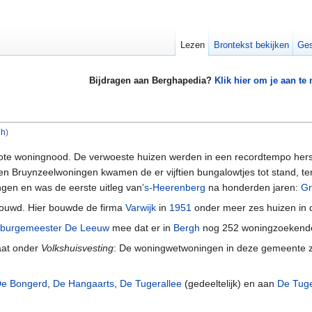
Lezen
Brontekst bekijken
Ges
Bijdragen aan Berghapedia?
Klik hier om je aan te
gh
)
ote woningnood. De verwoeste huizen werden in een recordtempo her
n Bruynzeelwoningen kwamen de er vijftien bungalowtjes tot stand, ter
gen en was de eerste uitleg van
's-Heerenberg
na honderden jaren:
Gr
uwd. Hier bouwde de firma
Varwijk
in
1951
onder meer zes huizen in
burgemeester
De Leeuw
mee dat er in
Bergh
nog 252 woningzoekend
aat onder
Volkshuisvesting
: De woningwetwoningen in deze gemeente zi
e Bongerd
,
De Hangaarts
,
De Tugerallee
(gedeeltelijk) en aan
De Tug