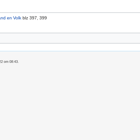
and en Volk
blz 397, 399
022 om 08:43.