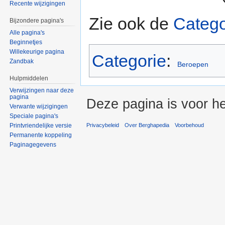
Recente wijzigingen
Zie ook de
Catego
Bijzondere pagina's
Alle pagina's
Beginnetjes
Willekeurige pagina
Categorie
:
Zandbak
Beroepen
Hulpmiddelen
Verwijzingen naar deze
pagina
Deze pagina is voor he
Verwante wijzigingen
Speciale pagina's
Privacybeleid
Over Berghapedia
Voorbehoud
Printvriendelijke versie
Permanente koppeling
Paginagegevens