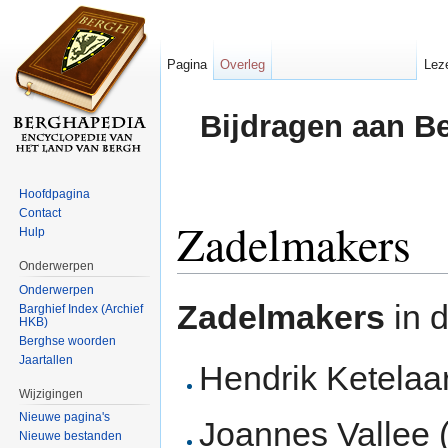
Pagina
Overleg
Lez
Bijdragen aan B
Hoofdpagina
Contact
Zadelmakers
Hulp
Onderwerpen
Ga naar:
navigatie
,
zoeken
Onderwerpen
Zadelmakers
in 
Barghief Index (Archief
HKB)
Berghse woorden
Jaartallen
Hendrik Ketelaa
Wijzigingen
Nieuwe pagina's
Joannes Vallee (
Nieuwe bestanden