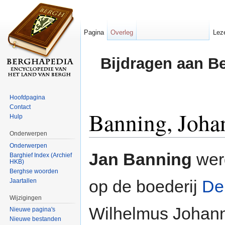
Pagina
Overleg
Lez
Bijdragen aan B
Hoofdpagina
Contact
Banning, Joha
Hulp
Onderwerpen
Ga naar:
navigatie
,
zoeken
Onderwerpen
Jan Banning
wer
Barghief Index (Archief
HKB)
Berghse woorden
op de boederij
De
Jaartallen
Wijzigingen
Wilhelmus Johann
Nieuwe pagina's
Nieuwe bestanden