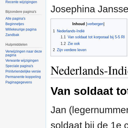
Recente wijzigingen
Josephina Jansse
Bijzondere pagina's
Alle pagina's
Inhoud
Beginnetjes
[
verbergen
]
Willekeurige pagina
1
Nederlands-Indië
Zandbak
1.1
Van soldaat tot korporaal bij 5-5 RI
1.2
Zie ook
Hulpmiddelen
2
Zijn verdere leven
Verwijzingen naar deze
pagina
Verwante wijzigingen
Nederlands-Indi
Speciale pagina's
Printvriendelijke versie
Permanente koppeling
Paginagegevens
Van soldaat tot
Jan (legernummer
soldaat bij de 1e