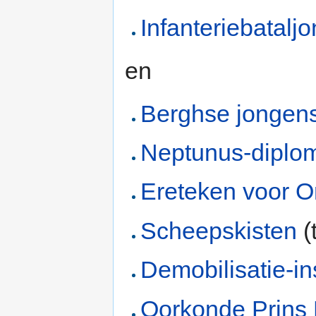
Infanteriebataljo
en
Berghse jongen
Neptunus-diplo
Ereteken voor O
Scheepskisten
(
Demobilisatie-in
Oorkonde Prins