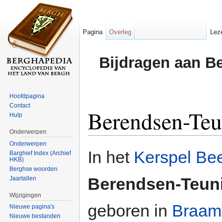
Pagina
Overleg
Lez
Bijdragen aan B
Hoofdpagina
Contact
Berendsen-Teu
Hulp
Onderwerpen
Ga naar:
navigatie
,
zoeken
Onderwerpen
In het
Kerspel Bee
Barghief Index (Archief
HKB)
Berghse woorden
Berendsen-Teun
Jaartallen
Wijzigingen
geboren in
Braam
Nieuwe pagina's
Nieuwe bestanden