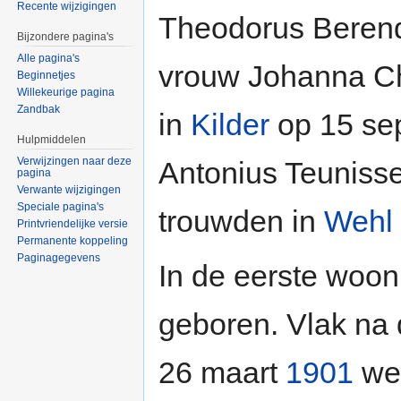
Recente wijzigingen
Theodorus Berend
Bijzondere pagina's
Alle pagina's
vrouw Johanna Ch
Beginnetjes
Willekeurige pagina
Zandbak
in
Kilder
op 15 sep
Hulpmiddelen
Verwijzingen naar deze
Antonius Teunisse
pagina
Verwante wijzigingen
Speciale pagina's
trouwden in
Wehl
Printvriendelijke versie
Permanente koppeling
Paginagegevens
In de eerste woo
geboren. Vlak na 
26 maart
1901
wer