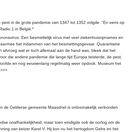
de pest in de grote pandemie van 1347 tot 1352 volgde. “En eens op
adio 1 in België.*
oronavirus. Een besmettelijk virus met veel ziekenhuisopnames en
en daarmee het indammen van het besmettingsgevaar. Quarantaine
 afvroeg wat er toch allemaal aan de hand was, bleek dat het
voor die andere pandemie die lange tijd Europa teisterde, de pest,
uitdoofde en nog eeuwenlang regelmatig weer opdook. Museum het
 >>>
p in de Gelderse gemeente Maasdriel is onlosmakelijk verbonden
andse onafhankelijkheid, maar toen eindigde ook de oorlog om de
nning van keizer Karel V. Hij kon nu het hertogdom Gelre en het