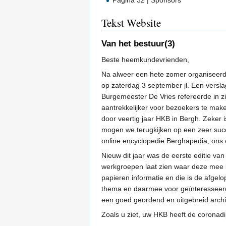
Pagina 32 | Sponsors
Tekst Website
Van het bestuur(3)
Beste heemkundevrienden,
Na alweer een hete zomer organiseerd
op zaterdag 3 september jl. Een versla
Burgemeester De Vries refereerde in 
aantrekkelijker voor bezoekers te mak
door veertig jaar HKB in Bergh. Zeker 
mogen we terugkijken op een zeer succe
online encyclopedie Berghapedia, ons e
Nieuw dit jaar was de eerste editie v
werkgroepen laat zien waar deze mee be
papieren informatie en die is de afge
thema en daarmee voor geïnteresseerd
een goed geordend en uitgebreid archi
Zoals u ziet, uw HKB heeft de coronad