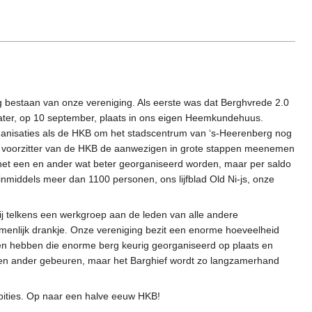
bestaan van onze vereniging. Als eerste was dat Berghvrede 2.0
k later, op 10 september, plaats in ons eigen Heemkundehuus.
ganisaties als de HKB om het stadscentrum van ‘s-Heerenberg nog
als voorzitter van de HKB de aanwezigen in grote stappen meenemen
r het een en ander wat beter georganiseerd worden, maar per saldo
inmiddels meer dan 1100 personen, ons lijfblad Old Ni-js, onze
ij telkens een werkgroep aan de leden van alle andere
zamenlijk drankje. Onze vereniging bezit een enorme hoeveelheid
den hebben die enorme berg keurig georganiseerd op plaats en
en ander gebeuren, maar het Barghief wordt zo langzamerhand
mbities. Op naar een halve eeuw HKB!