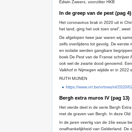
Edwin Zweers, voorzitter HKB
In de greep van de pest (pag 4)
Het coronavirus brak in 2020 uit in Ch
het land, ging het ook toen snel”, wee
De afgelopen twee jaar waren wij same
zelfs overlijdens tot gevolg. De eers
en isolatie werden gangbare begrippen
boek De Pest van de Franse schrijver A
ook wel de zwarte dood genoemd. Een 
Valkhof in Nijmegen wijdde er in 2022
RUTH MIJNEN
https://www.vrt.be/vrtnws/nl/2020/
Bergh extra muros IV (pag 13)
Het vierde deel in de serie Bergh Extr
met de graven van Bergh. In deze Old N
In de jaren veertig van de 16e eeuw b
onafhankelijkheid van Gelderland. De s