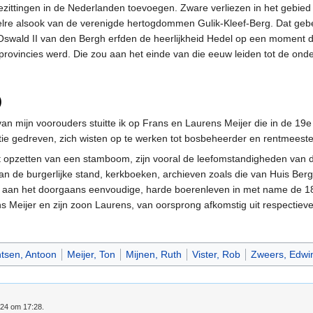
ezittingen in de Nederlanden toevoegen. Zware verliezen in het gebied
lre alsook van de verenigde hertogdommen Gulik-Kleef-Berg. Dat gebeu
Oswald II van den Bergh erfden de heerlijkheid Hedel op een moment 
rovincies werd. Die zou aan het einde van die eeuw leiden tot de ond
)
n mijn voorouders stuitte ik op Frans en Laurens Meijer die in de 19e
ie gedreven, zich wisten op te werken tot bosbeheerder en rentmeest
t opzetten van een stamboom, zijn vooral de leefomstandigheden van de
an de burgerlijke stand, kerkboeken, archieven zoals die van Huis Be
n aan het doorgaans eenvoudige, harde boerenleven in met name de 1
ans Meijer en zijn zoon Laurens, van oorsprong afkomstig uit respectie
tsen, Antoon
Meijer, Ton
Mijnen, Ruth
Vister, Rob
Zweers, Edwi
024 om 17:28.