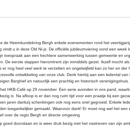
e de Heemkundekring Bergh enkele evenementen rond het veertigjarig 
g vindt u in deze Old Ni-js. De officiële jubileumviering vond een wee
zijn toespraak aan een hechtere samenwerking tussen gemeente en or
en. De eerste stappen hieromtrent zijn inmiddels gezet. Ikzelf mocht 
is er nog heel veel werk te verzetten en ongetwijfeld kan zo her en de
svolle ontwikkeling van onze club. Denk hierbij aan een ledental van 
igen Barghief en natuurlijk een prachtig en historisch verenigingshuis.
an het HKB-Café op 29 november. Een serie avonden in ons pand, waarb
zig is. Na afloop is er dan nog ruim tijd voor een praatje bij een ge
lopen jaren dankzij schenkingen ook nog eens snel gegroeid. Enkele le
en toegankelijker gemaakt. Waarvoor dank! Er moet nog wel het een 
ef over de regio Bergh en directe omgeving.
ip goed doorstaan en is weer druk bezig met het nastreven van zijn a