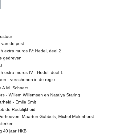
bestuur
p van de pest
h extra muros IV: Hedel, deel 2
ie gedreven
B
h extra muros IV - Hedel, deel 1
ken - verschenen in de regio
s A.M. Schaars
rs - Willem Willemsen en Natalya Staring
rheid - Emile Smit
Rob de Redelijkheid
 Verhoeven, Maarten Gubbels, Michel Melenhorst
sterker
ag 40 jaar HKB