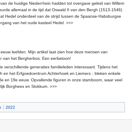
 van de huidige Niederrhein hadden tot overgave geleid van Willem
rde allemaal in de tijd dat Oswald II van den Bergh (1513-1546)
dat Hedel onderdeel van de strijd tussen de Spaanse-Habsburgse
ergang van het oude kasteel Hedel. >>>
 eeuw leefden. Mijn artikel laat zien hoe deze mensen van
er van het Bergherbos. Een eerbetoon!
 verschillende generaties familieleden interessant. Tijdens het
rgh en het Erfgoedcentrum Achterhoek en Liemers - bleken enkele
8e en 19e eeuw. Opvallende figuren in onze stamboom, waar veel
velijk Borghees en Stokkum. >>>
n
2022