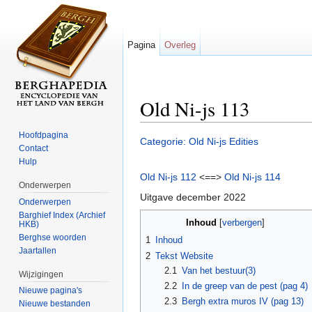
Pagina
Overleg
Old Ni-js 113
Ga naar:
navigatie
,
zoeken
Hoofdpagina
Categorie: Old Ni-js Edities
Contact
Hulp
Old Ni-js 112
<==>
Old Ni-js 114
Onderwerpen
Uitgave december 2022
Onderwerpen
Barghief Index (Archief
Inhoud
[
verbergen
]
HKB)
Berghse woorden
1
Inhoud
Jaartallen
2
Tekst Website
2.1
Van het bestuur(3)
Wijzigingen
2.2
In de greep van de pest (pag 4)
Nieuwe pagina's
2.3
Bergh extra muros IV (pag 13)
Nieuwe bestanden