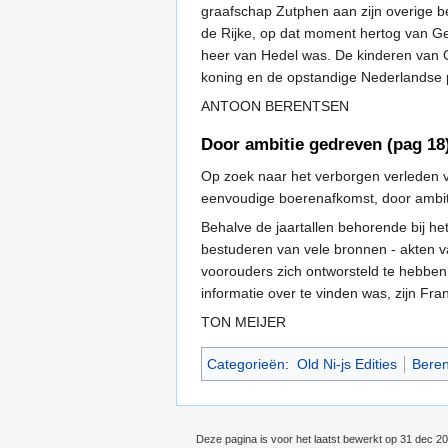
graafschap Zutphen aan zijn overige b
de Rijke, op dat moment hertog van Ge
heer van Hedel was. De kinderen van 
koning en de opstandige Nederlandse p
ANTOON BERENTSEN
Door ambitie gedreven (pag 18
Op zoek naar het verborgen verleden va
eenvoudige boerenafkomst, door ambit
Behalve de jaartallen behorende bij he
bestuderen van vele bronnen - akten v
voorouders zich ontworsteld te hebbe
informatie over te vinden was, zijn Fr
TON MEIJER
Categorieën
:
Old Ni-js Edities
Beren
Deze pagina is voor het laatst bewerkt op 31 dec 2