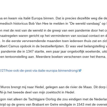
ina en kwam via Italië Europa binnen. Dat is precies dezelfde weg die 
t medisch historicus Bob Van Hee te melden in “De wereld vandaag” op R
n met de rest van de wereld in de greep van een pandemie door het c
te maatregelen waren gericht op het verminderen van sociaal contact 
. In die eerste vervreemdende maanden toen iedereen thuis zat en zich
lbert Camus opdook in de bestsellerlijsten. Er was veel belangstelling 
pandemie die in 1347 startte, een paar jaar ongelooflijk woekerde, 
 een tentoonstelling aan. Meerdere boeken verschenen over het thema.
02/27/hoe-ook-de-pest-via-italie-europa-binnendrong/
a Muros brengt mij naar Hedel, gelegen aan de rivier de Maas. Dit dor
i-js het tweede deel van mijn zoektocht in Hedel.
egon niet alleen de Tachtigjare Oorlog die zou eindigen met de Nederl
trijd op de grens van Brabant en Gelre eindigde in 1543 met de overwi