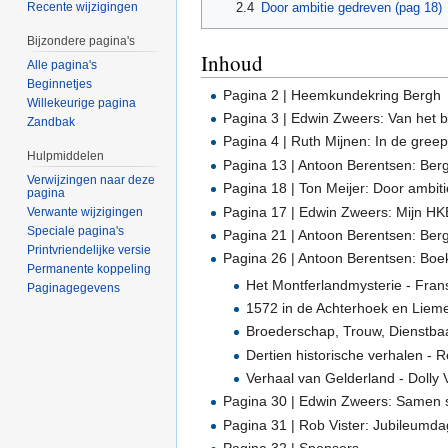
2.4
Door ambitie gedreven (pag 18)
Recente wijzigingen
Bijzondere pagina's
Inhoud
Alle pagina's
Beginnetjes
Pagina 2 | Heemkundekring Bergh
Willekeurige pagina
Pagina 3 | Edwin Zweers: Van het 
Zandbak
Pagina 4 | Ruth Mijnen: In de gree
Hulpmiddelen
Pagina 13 | Antoon Berentsen: Berg
Verwijzingen naar deze
Pagina 18 | Ton Meijer: Door ambit
pagina
Pagina 17 | Edwin Zweers: Mijn HK
Verwante wijzigingen
Speciale pagina's
Pagina 21 | Antoon Berentsen: Berg
Printvriendelijke versie
Pagina 26 | Antoon Berentsen: Boe
Permanente koppeling
Het Montferlandmysterie - Fran
Paginagegevens
1572 in de Achterhoek en Lieme
Broederschap, Trouw, Dienstbaa
Dertien historische verhalen - 
Verhaal van Gelderland - Dolly
Pagina 30 | Edwin Zweers: Samen 
Pagina 31 | Rob Vister: Jubileumd