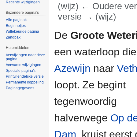
Recente wijzigingen
(wijz) ← Oudere vers
Bijzondere pagina's
versie → (wijz)
Alle pagina's
Ga naar:
navigatie
,
zoeken
Beginnetjes
De
Groote Weter
Willekeurige pagina
Zandbak
Hulpmiddelen
een waterloop die
Verwijzingen naar deze
pagina
Azewijn
naar
Vet
Verwante wijzigingen
Speciale pagina's
Printvriendelijke versie
loopt. Ze begint
Permanente koppeling
Paginagegevens
tegenwoordig
halverwege
Op d
Dam
, kruist eerst