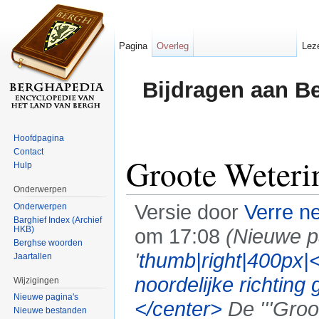
Pagina
Overleg
Lez
Bijdragen aan B
Hoofdpagina
Contact
Groote Weteri
Hulp
Onderwerpen
Versie door
Verre n
Onderwerpen
Barghief Index (Archief
HKB)
om 17:08
(Nieuwe 
Berghse woorden
'
thumb|right|400px|<
Jaartallen
noordelijke richting
Wijzigingen
Nieuwe pagina's
</center>
De '''Groo
Nieuwe bestanden