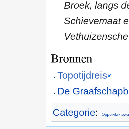
Broek, langs 
Schievemaat en
Vethuizensche 
Bronnen
Topotijdreis
De Graafschap
Categorie
:
Oppervlaktewa