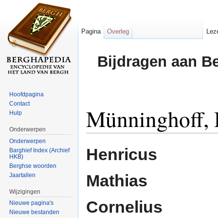
Pagina
Overleg
Lez
Bijdragen aan B
Hoofdpagina
Contact
Münninghoff, 
Hulp
Onderwerpen
Ga naar:
navigatie
,
zoeken
Onderwerpen
Henricus
Barghief Index (Archief
HKB)
Berghse woorden
Mathias
Jaartallen
Wijzigingen
Cornelius
Nieuwe pagina's
Nieuwe bestanden