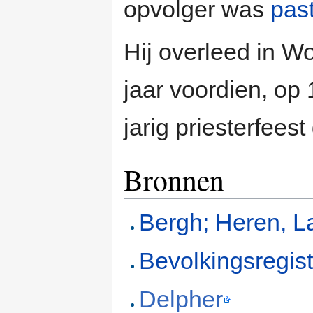
opvolger was
pas
Hij overleed in W
jaar voordien, op
jarig priesterfeest
Bronnen
Bergh; Heren, L
Bevolkingsregis
Delpher