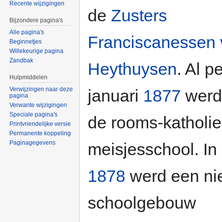
Recente wijzigingen
de
Zusters
Bijzondere pagina's
Alle pagina's
Franciscanessen
Beginnetjes
Willekeurige pagina
Zandbak
Heythuysen
. Al p
Hulpmiddelen
Verwijzingen naar deze
januari
1877
werd
pagina
Verwante wijzigingen
Speciale pagina's
de rooms-katholi
Printvriendelijke versie
Permanente koppeling
Paginagegevens
meisjesschool. In
1878
werd een ni
schoolgebouw