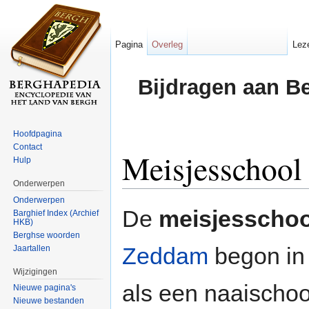
Pagina
Overleg
Lez
Bijdragen aan B
Hoofdpagina
Contact
Meisjesschool
Hulp
Onderwerpen
Ga naar:
navigatie
,
zoeken
Onderwerpen
De
meisjesschoo
Barghief Index (Archief
HKB)
Berghse woorden
Zeddam
begon i
Jaartallen
Wijzigingen
als een naaischoo
Nieuwe pagina's
Nieuwe bestanden