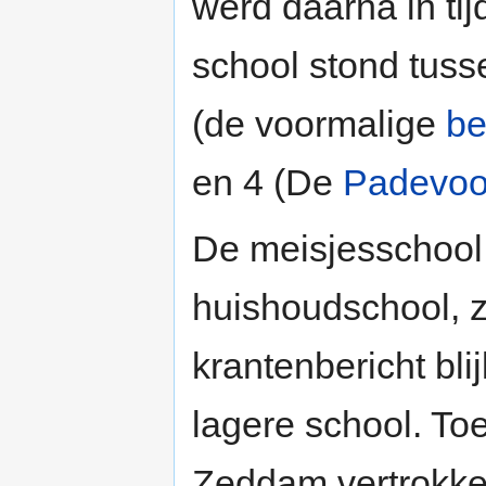
werd daarna in ti
school stond tus
(de voormalige
be
en 4 (De
Padevoo
De meisjesschool
huishoudschool, z
krantenbericht bli
lagere school. To
Zeddam vertrokk