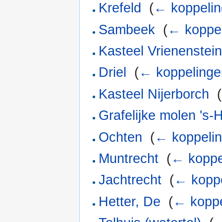
Krefeld
‎
(
← koppeli
Sambeek
‎
(
← koppe
Kasteel Vrienenstei
Driel
‎
(
← koppelinge
Kasteel Nijerborch
‎
(
Grafelijke molen 's
Ochten
‎
(
← koppeli
Muntrecht
‎
(
← koppe
Jachtrecht
‎
(
← kopp
Hetter, De
‎
(
← koppe