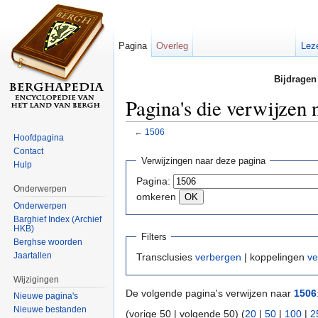
Pagina
Overleg
Lez
Bijdragen
Pagina's die verwijzen 
←
1506
Hoofdpagina
Ga naar:
navigatie
,
zoeken
Contact
Verwijzingen naar deze pagina
Hulp
Pagina:
Onderwerpen
omkeren
Onderwerpen
Barghief Index (Archief
HKB)
Filters
Berghse woorden
Jaartallen
Transclusies
verbergen
| koppelingen
ve
Wijzigingen
De volgende pagina's verwijzen naar
1506
Nieuwe pagina's
Nieuwe bestanden
(vorige 50 | volgende 50) (
20
|
50
|
100
|
2