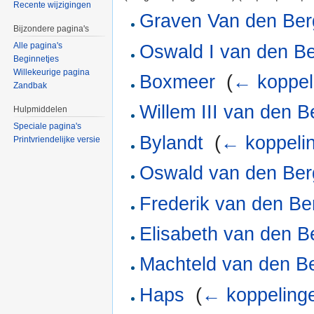
Recente wijzigingen
Graven Van den Ber
Bijzondere pagina's
Alle pagina's
Oswald I van den B
Beginnetjes
Willekeurige pagina
Boxmeer
‎
(
← koppel
Zandbak
Willem III van den B
Hulpmiddelen
Speciale pagina's
Bylandt
‎
(
← koppeli
Printvriendelijke versie
Oswald van den Ber
Frederik van den Be
Elisabeth van den B
Machteld van den B
Haps
‎
(
← koppeling