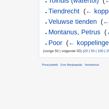
Tolhuis (watertol)
‎
(
←
Tiendrecht
‎
(
← kopp
Veluwse tienden
‎
(
←
Montanus, Petrus
‎
(
Poor
‎
(
← koppeling
(vorige 50 | volgende 50) (
20
|
50
|
100
|
2
Privacybeleid
Over Berghapedia
Voorbehoud