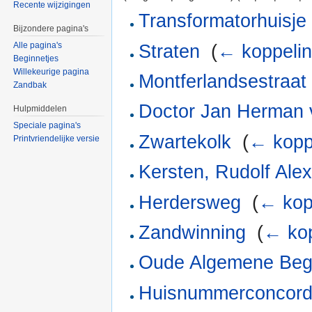
Recente wijzigingen
Transformatorhuisje
Bijzondere pagina's
Alle pagina's
Straten
‎
(
← koppeli
Beginnetjes
Willekeurige pagina
Montferlandsestraat
Zandbak
Doctor Jan Herman 
Hulpmiddelen
Speciale pagina's
Zwartekolk
‎
(
← kopp
Printvriendelijke versie
Kersten, Rudolf Ale
Herdersweg
‎
(
← kop
Zandwinning
‎
(
← ko
Oude Algemene Begr
Huisnummerconcor