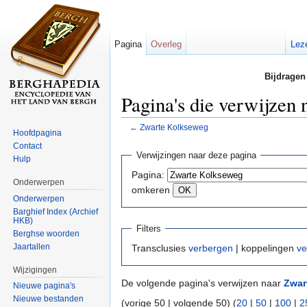
Pagina
Overleg
Lez
Bijdragen
Pagina's die verwijzen
←
Zwarte Kolkseweg
Hoofdpagina
Ga naar:
navigatie
,
zoeken
Contact
Verwijzingen naar deze pagina
Hulp
Pagina:
Onderwerpen
omkeren
Onderwerpen
Barghief Index (Archief
HKB)
Filters
Berghse woorden
Jaartallen
Transclusies
verbergen
| koppelingen
ve
Wijzigingen
De volgende pagina's verwijzen naar
Zwar
Nieuwe pagina's
Nieuwe bestanden
(vorige 50 | volgende 50) (
20
|
50
|
100
|
2