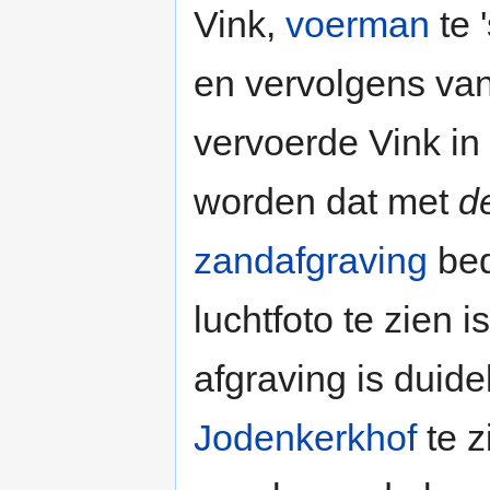
Vink,
voerman
te 
en vervolgens va
vervoerde Vink i
worden dat met
d
zandafgraving
bed
luchtfoto te zien
afgraving is duide
Jodenkerkhof
te z