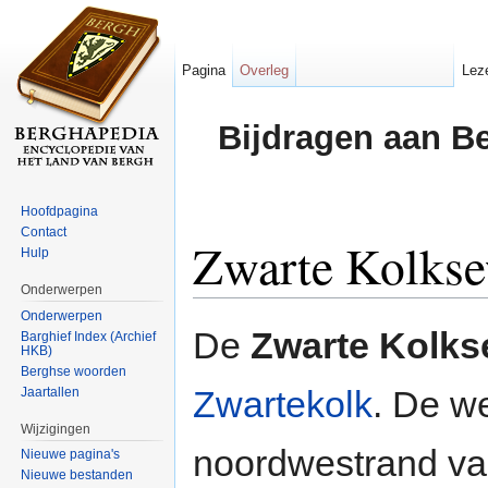
Pagina
Overleg
Lez
Bijdragen aan B
Hoofdpagina
Contact
Zwarte Kolks
Hulp
Onderwerpen
Ga naar:
navigatie
,
zoeken
Onderwerpen
De
Zwarte Kolk
Barghief Index (Archief
HKB)
Berghse woorden
Zwartekolk
. De w
Jaartallen
Wijzigingen
noordwestrand v
Nieuwe pagina's
Nieuwe bestanden