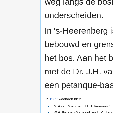
weg langs de bos
onderscheiden.
In 's-Heerenberg 
bebouwd en grenst
het bos. Aan het b
met de Dr. J.H. v
een petanque-baan
In
1959
woonden hier:
J.M.A van Mierlo en H.L.J. Vermaas 1
J.W.A. Kersten-Marissink en H.M. Kers