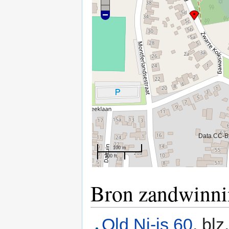
Data CC-B
100 m
200 ft
Bron zandwinn
Old Ni-js 60
, blz