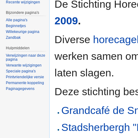
De Stichting Hor
Recente wijzigingen
Bijzondere pagina's
2009
.
Alle pagina's
Beginnetjes
Willekeurige pagina
Diverse
horecage
Zandbak
Hulpmiddelen
werken samen om 
Verwijzingen naar deze
pagina
Verwante wijzigingen
laten slagen.
Speciale pagina's
Printvriendelijke versie
Permanente koppeling
Deze stichting be
Paginagegevens
Grandcafé de S
Stadsherbergh "