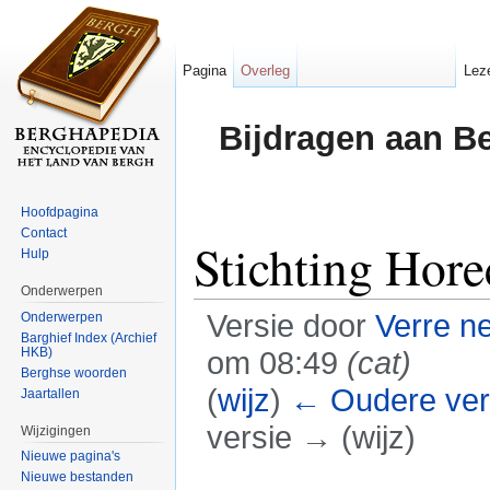
Pagina
Overleg
Lez
Bijdragen aan B
Hoofdpagina
Contact
Stichting Hor
Hulp
Onderwerpen
Versie door
Verre n
Onderwerpen
Barghief Index (Archief
HKB)
om 08:49
(cat)
Berghse woorden
(
wijz
)
← Oudere ver
Jaartallen
versie → (wijz)
Wijzigingen
Nieuwe pagina's
Ga naar:
navigatie
,
zoeken
Nieuwe bestanden