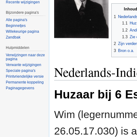
Recente wijzigingen
Inhou
Bijzondere pagina's
1
Nederlands
Alle pagina's
1.1
Huza
Beginnetjes
1.2
And
Willekeurige pagina
1.3
Zie
Zandbak
2
Zijn verde
Hulpmiddelen
3
Bron o.a.
Verwijzingen naar deze
pagina
Verwante wijzigingen
Nederlands-Indi
Speciale pagina's
Printvriendelijke versie
Permanente koppeling
Paginagegevens
Huzaar bij 6 E
Wim (legernumme
26.05.17.030) is a