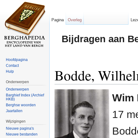
Pagina
Overleg
Lez
Bijdragen aan B
Hoofdpagina
Contact
Bodde, Wilhe
Hulp
Onderwerpen
Ga naar:
navigatie
,
zoeken
Onderwerpen
Wim 
Barghief Index (Archief
HKB)
Berghse woorden
17 m
Jaartallen
Wijzigingen
Bodde
Nieuwe pagina's
Nieuwe bestanden