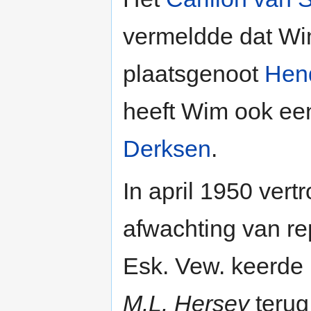
vermeldde dat Wim
plaatsgenoot
Hen
heeft Wim ook ee
Derksen
.
In april 1950 vert
afwachting van re
Esk. Vew. keerde
M.L. Hersey
terug