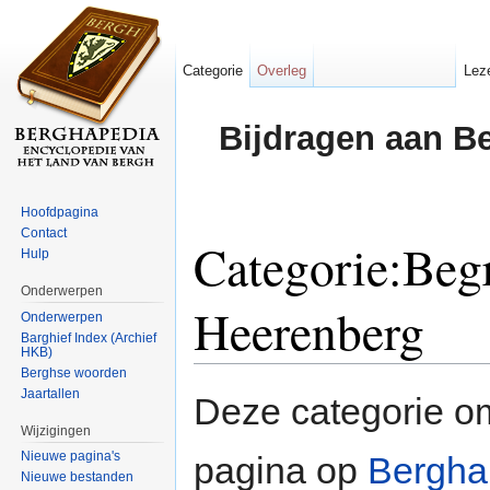
Categorie
Overleg
Lez
Bijdragen aan B
Hoofdpagina
Contact
Categorie:Begr
Hulp
Onderwerpen
Heerenberg
Onderwerpen
Barghief Index (Archief
HKB)
Ga naar:
navigatie
,
zoeken
Berghse woorden
Jaartallen
Deze categorie o
Wijzigingen
Nieuwe pagina's
pagina op
Bergha
Nieuwe bestanden