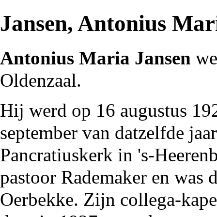
Jansen, Antonius Mar
Antonius Maria Jansen
wer
Oldenzaal.
Hij werd op 16 augustus
19
september van datzelfde jaa
Pancratiuskerk
in
's-Heeren
pastoor Rademaker
en was d
Oerbekke
. Zijn collega-kap