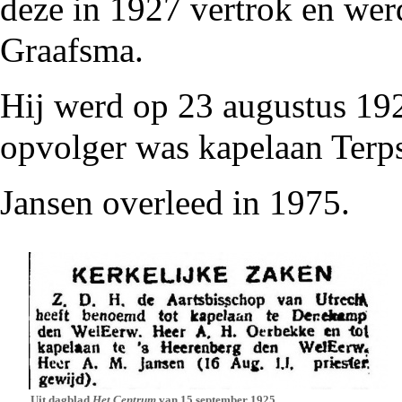
deze in
1927
vertrok en we
Graafsma
.
Hij werd op 23 augustus
19
opvolger was
kapelaan Terps
Jansen overleed in
1975
.
Uit dagblad
Het Centrum
van 15 september 1925