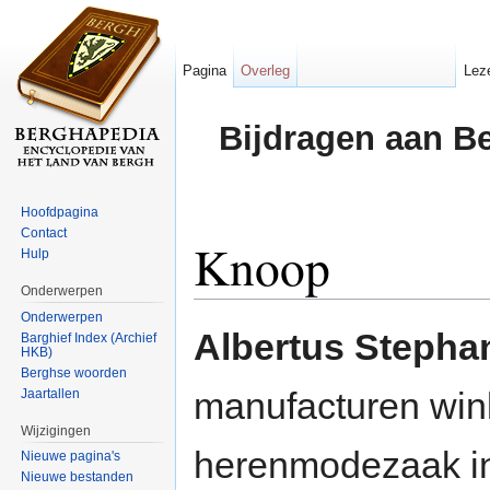
Pagina
Overleg
Lez
Bijdragen aan B
Hoofdpagina
Contact
Knoop
Hulp
Onderwerpen
Ga naar:
navigatie
,
zoeken
Onderwerpen
Albertus Steph
Barghief Index (Archief
HKB)
Berghse woorden
manufacturen wink
Jaartallen
Wijzigingen
herenmodezaak i
Nieuwe pagina's
Nieuwe bestanden