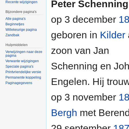
Peter Schenning
Recente wijzigingen
Bijzondere pagina's
op 3 december
1
Alle pagina's
Beginnetjes
Willekeurige pagina
geboren in
Kilder
Zandbak
Hulpmiddelen
zoon van Jan
Verwijzingen naar deze
pagina
Verwante wijzigingen
Schenning en Jo
Speciale pagina's
Printvriendelijke versie
Permanente koppeling
Engelen. Hij trou
Paginagegevens
op 3 november
1
Bergh
met Berend
29 september
18