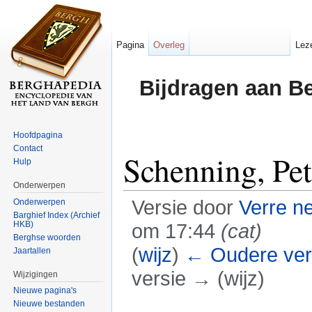
Pagina
Overleg
Lez
Bijdragen aan B
Hoofdpagina
Contact
Schenning, Pet
Hulp
Onderwerpen
Versie door
Verre n
Onderwerpen
Barghief Index (Archief
HKB)
om 17:44
(cat)
Berghse woorden
(
wijz
)
← Oudere ver
Jaartallen
versie → (wijz)
Wijzigingen
Nieuwe pagina's
Ga naar:
navigatie
,
zoeken
Nieuwe bestanden