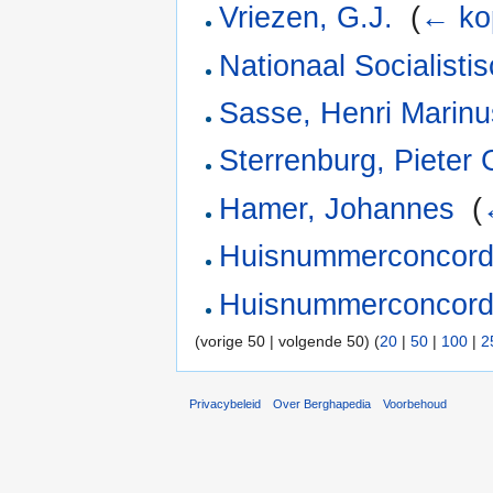
Vriezen, G.J.
‎
(
← ko
Nationaal Socialist
Sasse, Henri Marinu
Sterrenburg, Pieter G
Hamer, Johannes
‎
(
Huisnummerconcor
Huisnummerconcor
(vorige 50 | volgende 50) (
20
|
50
|
100
|
2
Privacybeleid
Over Berghapedia
Voorbehoud