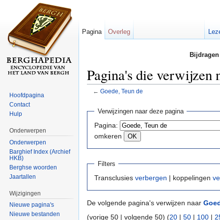
Pagina
Overleg
Lez
Bijdragen
Pagina's die verwijzen
←
Goede, Teun de
Hoofdpagina
Ga naar:
navigatie
,
zoeken
Contact
Verwijzingen naar deze pagina
Hulp
Pagina:
Onderwerpen
omkeren
Onderwerpen
Barghief Index (Archief
HKB)
Filters
Berghse woorden
Jaartallen
Transclusies
verbergen
| koppelingen
ve
Wijzigingen
De volgende pagina's verwijzen naar
Goed
Nieuwe pagina's
Nieuwe bestanden
(vorige 50 | volgende 50) (
20
|
50
|
100
|
2