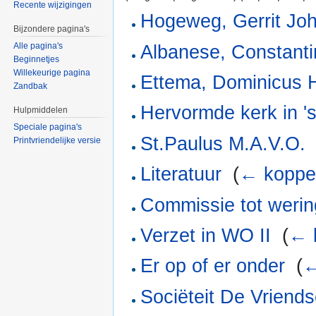
Recente wijzigingen
Hogeweg, Gerrit Jo
Bijzondere pagina's
Alle pagina's
Albanese, Constant
Beginnetjes
Willekeurige pagina
Ettema, Dominicus H
Zandbak
Hervormde kerk in '
Hulpmiddelen
Speciale pagina's
St.Paulus M.A.V.O.
Printvriendelijke versie
Literatuur
‎
(
← koppe
Commissie tot werin
Verzet in WO II
‎
(
← 
Er op of er onder
‎
(
←
Sociëteit De Vriend