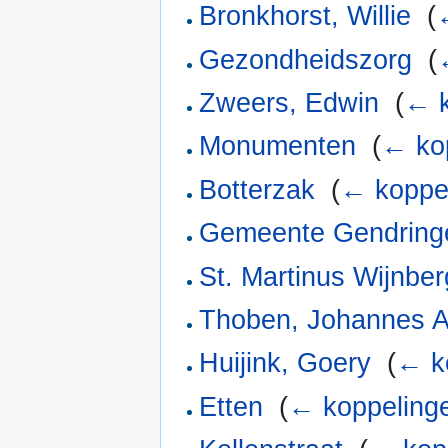
Bronkhorst, Willie
‎
(
Gezondheidszorg
‎
(
Zweers, Edwin
‎
(
← k
Monumenten
‎
(
← ko
Botterzak
‎
(
← koppe
Gemeente Gendring
St. Martinus Wijnbe
Thoben, Johannes A
Huijink, Goery
‎
(
← k
Etten
‎
(
← koppeling