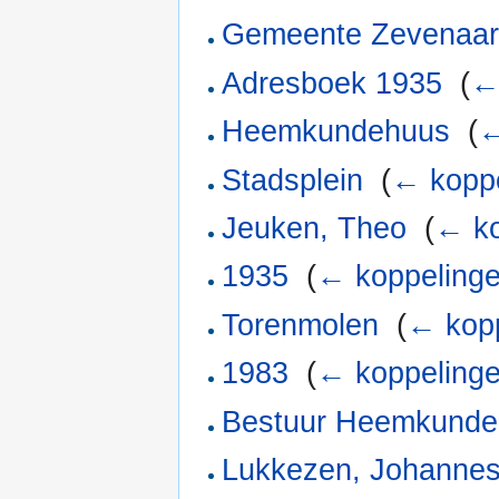
Gemeente Zevenaa
Adresboek 1935
‎
(
←
Heemkundehuus
‎
(
←
Stadsplein
‎
(
← kopp
Jeuken, Theo
‎
(
← ko
1935
‎
(
← koppeling
Torenmolen
‎
(
← kop
1983
‎
(
← koppeling
Bestuur Heemkunde
Lukkezen, Johanne