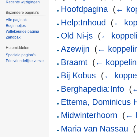
Recente wijzigingen
Hoofdpagina
‎
(
← ko
Bijzondere pagina's
Alle pagina's
Help:Inhoud
‎
(
← kop
Beginnetjes
Willekeurige pagina
Old Ni-js
‎
(
← koppel
Zandbak
Azewijn
‎
(
← koppeli
Hulpmiddelen
Speciale pagina's
Braamt
‎
(
← koppeli
Printvriendelijke versie
Bij Kobus
‎
(
← koppe
Berghapedia:Info
‎
(
←
Ettema, Dominicus H
Midwinterhoorn
‎
(
← 
Maria van Nassau
‎
(