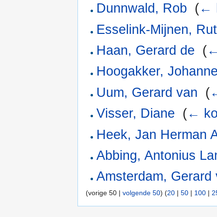
Dunnwald, Rob
‎
(
← 
Esselink-Mijnen, Ru
Haan, Gerard de
‎
(
←
Hoogakker, Johanne
Uum, Gerard van
‎
(
←
Visser, Diane
‎
(
← ko
Heek, Jan Herman A
Abbing, Antonius L
Amsterdam, Gerard 
(vorige 50 |
volgende 50
) (
20
|
50
|
100
|
2