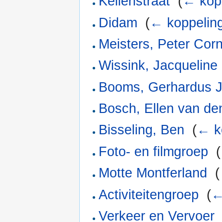
Kellenstraat
‎
(
← kop
Didam
‎
(
← koppelin
Meisters, Peter Corn
Wissink, Jacqueline
Booms, Gerhardus 
Bosch, Ellen van de
Bisseling, Ben
‎
(
← k
Foto- en filmgroep
‎
(
Motte Montferland
‎
(
Activiteitengroep
‎
(
←
Verkeer en Vervoer