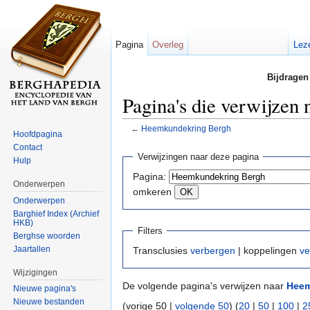
Pagina
Overleg
Lez
Bijdragen
Pagina's die verwijze
←
Heemkundekring Bergh
Hoofdpagina
Ga naar:
navigatie
,
zoeken
Contact
Verwijzingen naar deze pagina
Hulp
Pagina:
Onderwerpen
omkeren
Onderwerpen
Barghief Index (Archief
HKB)
Filters
Berghse woorden
Jaartallen
Transclusies
verbergen
| koppelingen
ve
Wijzigingen
De volgende pagina's verwijzen naar
Heem
Nieuwe pagina's
Nieuwe bestanden
(vorige 50 |
volgende 50
) (
20
|
50
|
100
|
2