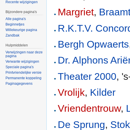
Recente wijzigingen
Margriet
,
Braam
Bijzondere pagina's
Alle pagina's
Beginnetjes
R.K.T.V. Concor
Willekeurige pagina
Zandbak
Bergh Opwaerts
Hulpmiddelen
Verwijzingen naar deze
pagina
Dr. Alphons Arië
Verwante wijzigingen
Speciale pagina's
Printvriendelijke versie
Theater 2000
, '
Permanente koppeling
Paginagegevens
Vrolijk
,
Kilder
Vriendentrouw
,
De Sprung
,
Sto