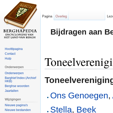
Pagina
Overleg
Lez
Bijdragen aan B
Hoofdpagina
Contact
Toneelverenig
Hulp
Onderwerpen
Ga naar:
navigatie
,
zoeken
Onderwerpen
Toneelverenigin
Barghief Index (Archief
HKB)
Berghse woorden
Jaartallen
Ons Genoegen
,
Wijzigingen
Nieuwe pagina's
Stella
,
Beek
Nieuwe bestanden