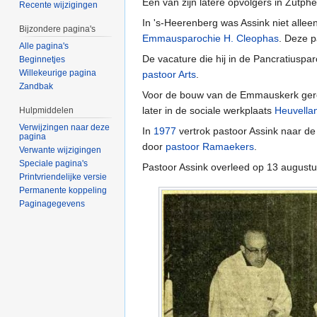
Een van zijn latere opvolgers in Zutp
Recente wijzigingen
In 's-Heerenberg was Assink niet alle
Bijzondere pagina's
Emmausparochie H. Cleophas
. Deze p
Alle pagina's
De vacature die hij in de Pancratiuspa
Beginnetjes
Willekeurige pagina
pastoor Arts
.
Zandbak
Voor de bouw van de Emmauskerk geree
later in de sociale werkplaats
Heuvella
Hulpmiddelen
Verwijzingen naar deze
In
1977
vertrok pastoor Assink naar de
pagina
door
pastoor Ramaekers
.
Verwante wijzigingen
Speciale pagina's
Pastoor Assink overleed op 13 august
Printvriendelijke versie
Permanente koppeling
Paginagegevens