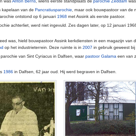
hen was
Anton Berns
, wiens eerste standplaats de
parochie Zeddam
was
en kapelaan van de
Pancratiusparochie
, maar ook bouwpastoor van de n
arochie ontstond op 6 januari
1968
met Assink als eerste pastoor.
rochie achterliet, werd niet ingevuld. Zes dagen later, op 12 januari 1
d was, hield bouwpastoor Assink kerkdiensten in een magazijn van 
nd
op het industrieterrein. Deze ruimte is in
2007
in gebruik geweest bi
 parochie van Sint Cyriacus in Dalfsen, waar
pastoor Galama
een van z
us
1986
in Dalfsen, 62 jaar oud. Hij werd begraven in Dalfsen.