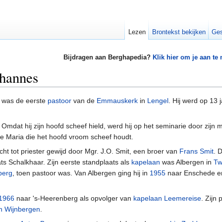
Lezen
Brontekst bekijken
Ges
Bijdragen aan Berghapedia?
Klik hier om je aan te
ohannes
was de eerste
pastoor
van de
Emmauskerk
in
Lengel
. Hij werd op 13 
r. Omdat hij zijn hoofd scheef hield, werd hij op het seminarie door zij
ge Maria die het hoofd vroom scheef houdt.
cht tot priester gewijd door Mgr. J.O. Smit, een broer van
Frans Smit
. 
ats Schalkhaar. Zijn eerste standplaats als
kapelaan
was Albergen in
Tw
berg
, toen pastoor was. Van Albergen ging hij in
1955
naar Enschede en
.
1966
naar 's-Heerenberg als opvolger van
kapelaan Leemereise
. Zijn
n Wijnbergen
.