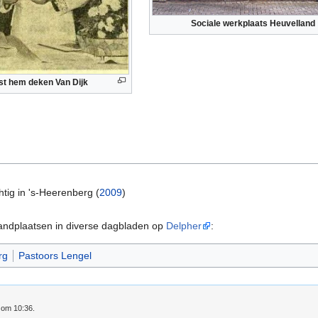
Sociale werkplaats Heuvelland
st hem deken Van Dijk
ig in 's-Heerenberg (
2009
)
tandplaatsen in diverse dagbladen op
Delpher
:
rg
Pastoors Lengel
6 om 10:36.