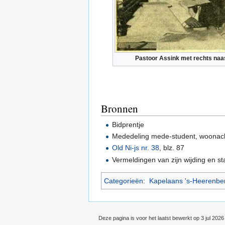
Pastoor Assink met rechts naa
Bronnen
Bidprentje
Mededeling mede-student, woonacht
Old Ni-js nr. 38
, blz. 87
Vermeldingen van zijn wijding en s
Categorieën
:
Kapelaans 's-Heerenbe
Deze pagina is voor het laatst bewerkt op 3 jul 202