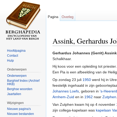
Pagina
Overleg
Assink, Gerhardus J
Ga naar:
navigatie
,
zoeken
Hoofdpagina
Gerhardus Johannes (Gerrit) Assink
Contact
Schalkhaar.
Hulp
Hij koos voor een opleiding tot prieste
Onderwerpen
Een Pia is een afbeelding van de Heili
Onderwerpen
Op zondag 23 juli
1950
werd hij in Utre
Barghief Index (Archief
HKB)
feestelijk ingehaald in zijn geboortepla
Berghse woorden
Johannes Loefs
, geboren in
's-Heeren
Jaartallen
Arnhem-Zuid
en in
1962
naar
Zutphen
Wijzigingen
Van Zutphen kwam hij op 4 november
Nieuwe pagina's
zijn collega-kapelaan was
kapelaan Va
Nieuwe bestanden