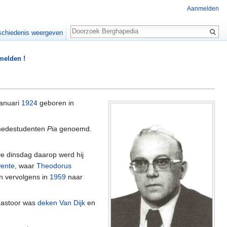
Aanmelden
Zoeken
chiedenis weergeven
 melden !
januari
1924
geboren in
n medestudenten
Pia
genoemd.
De dinsdag daarop werd hij
ente
, waar
Theodorus
 vervolgens in
1959
naar
 pastoor was
deken Van Dijk
en