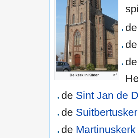
sp
d
d
d
He
De kerk in Kilder
de
Sint Jan de 
de
Suitbertusker
de
Martinuskerk