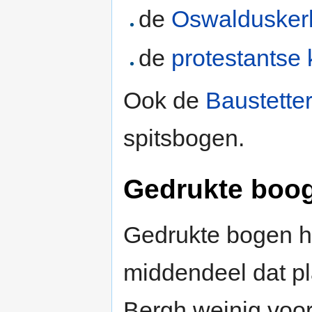
de
Oswaldusker
de
protestantse 
Ook de
Baustette
spitsbogen.
Gedrukte boo
Gedrukte bogen 
middendeel dat pl
Bergh weinig voor