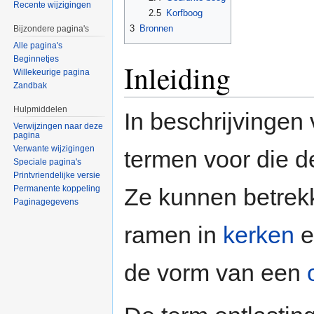
Recente wijzigingen
2.5
Korfboog
3
Bronnen
Bijzondere pagina's
Alle pagina's
Beginnetjes
Inleiding
Willekeurige pagina
Zandbak
Hulpmiddelen
In beschrijvingen
Verwijzingen naar deze
pagina
Verwante wijzigingen
termen voor die 
Speciale pagina's
Printvriendelijke versie
Permanente koppeling
Ze kunnen betrek
Paginagegevens
ramen in
kerken
e
de vorm van een