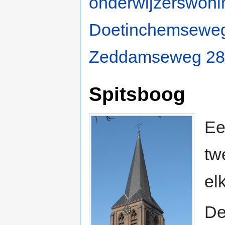
onderwijzerswoni
Doetinchemsewe
Zeddamseweg 28
Spitsboog
Ee
tw
el
De