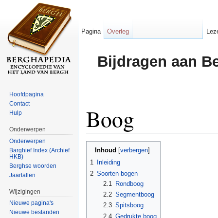
Pagina
Overleg
Lez
Bijdragen aan B
Hoofdpagina
Contact
Boog
Hulp
Onderwerpen
Ga naar:
navigatie
,
zoeken
Onderwerpen
Inhoud
Barghief Index (Archief
[
verbergen
]
HKB)
1
Inleiding
Berghse woorden
2
Soorten bogen
Jaartallen
2.1
Rondboog
Wijzigingen
2.2
Segmentboog
Nieuwe pagina's
2.3
Spitsboog
Nieuwe bestanden
2.4
Gedrukte boog