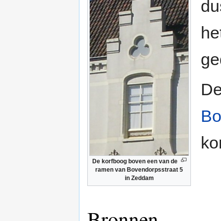
du
he
ge
D
Bo
ko
De korfboog boven een van de
ramen van Bovendorpsstraat 5
in Zeddam
Bronnen