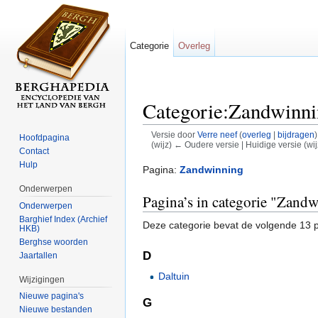
Categorie
Overleg
Categorie:Zandwinni
Versie door
Verre neef
(
overleg
|
bijdragen
)
Hoofdpagina
(wijz) ← Oudere versie | Huidige versie (wij
Contact
Ga naar:
navigatie
,
zoeken
Hulp
Pagina:
Zandwinning
Onderwerpen
Pagina’s in categorie "Zand
Onderwerpen
Barghief Index (Archief
Deze categorie bevat de volgende 13 pa
HKB)
Berghse woorden
D
Jaartallen
Daltuin
Wijzigingen
Nieuwe pagina's
G
Nieuwe bestanden