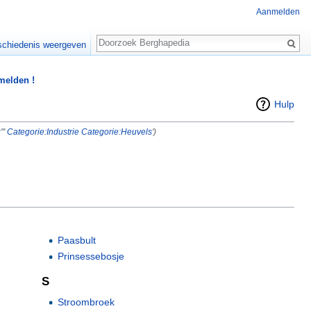
Aanmelden
Zoeken
chiedenis weergeven
 melden !
Hulp
g
'''
Categorie:Industrie
Categorie:Heuvels
')
Paasbult
Prinsessebosje
S
Stroombroek