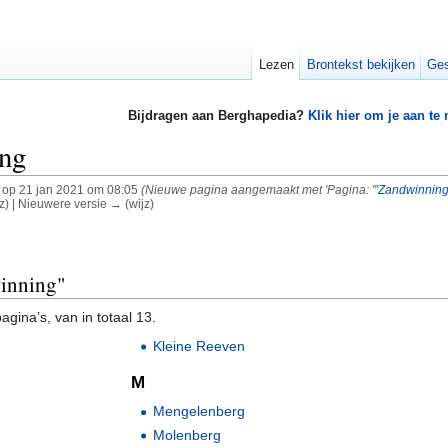
Lezen
Brontekst bekijken
Ges
Bijdragen aan Berghapedia?
Klik hier om je aan te
ng
op 21 jan 2021 om 08:05
(Nieuwe pagina aangemaakt met 'Pagina: '''
Zandwinnin
z) | Nieuwere versie → (wijz)
winning"
gina’s, van in totaal 13.
Kleine Reeven
M
Mengelenberg
Molenberg