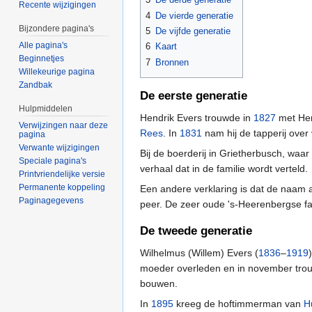
Recente wijzigingen
4
De vierde generatie
Bijzondere pagina's
5
De vijfde generatie
Alle pagina's
6
Kaart
Beginnetjes
7
Bronnen
Willekeurige pagina
Zandbak
De eerste generatie
Hulpmiddelen
Hendrik Evers trouwde in
1827
met Hen
Verwijzingen naar deze
Rees
. In
1831
nam hij de tapperij over
pagina
Verwante wijzigingen
Bij de boerderij in Grietherbusch, w
Speciale pagina's
verhaal dat in de familie wordt verteld.
Printvriendelijke versie
Permanente koppeling
Een andere verklaring is dat de naam 
Paginagegevens
peer. De zeer oude 's-Heerenbergse fa
De tweede generatie
Wilhelmus (Willem) Evers (
1836
–
1919
moeder overleden en in november trouw
bouwen.
In
1895
kreeg de hoftimmerman van
H