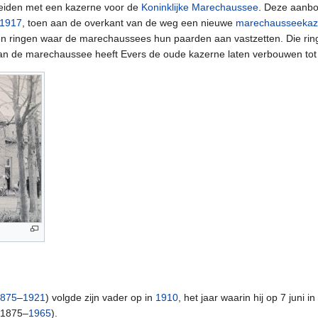
reiden met een kazerne voor de
Koninklijke Marechaussee
. Deze aanb
1917
, toen aan de overkant van de weg een nieuwe
marechausseekaz
en ringen waar de marechaussees hun paarden aan vastzetten. Die ri
 van de marechaussee heeft Evers de oude kazerne laten verbouwen to
875
–
1921
) volgde zijn vader op in
1910
, het jaar waarin hij op 7 juni in
(1875–
1965
).