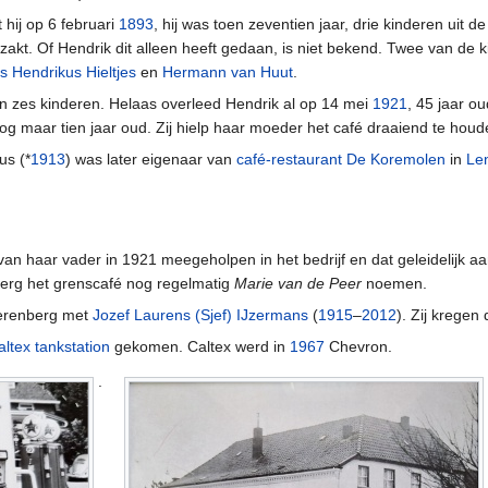
 hij op 6 februari
1893
, hij was toen zeventien jaar, drie kinderen uit d
ezakt. Of Hendrik dit alleen heeft gedaan, is niet bekend. Twee van de 
s Hendrikus Hieltjes
en
Hermann van Huut
.
n zes kinderen. Helaas overleed Hendrik al op 14 mei
1921
, 45 jaar ou
og maar tien jaar oud. Zij hielp haar moeder het café draaiend te houd
us (*
1913
) was later eigenaar van
café-restaurant De Koremolen
in
Le
n van haar vader in 1921 meegeholpen in het bedrijf en dat geleidelij
berg het grenscafé nog regelmatig
Marie van de Peer
noemen.
erenberg met
Jozef Laurens (Sjef) IJzermans
(
1915
–
2012
). Zij kregen
altex tankstation
gekomen. Caltex werd in
1967
Chevron.
.