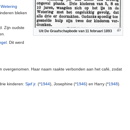
e
Wetering
kinderen bleken
d. Zijn oudste
Uit De Graafschapbode van 11 februari 1893
en.
ngel
. Dit werd
k aan overgenomen. Haar naam raakte verbonden aan het café, zodat
 drie kinderen:
Sjef jr.
(*
1944
), Josephine (*
1946
) en Harry (*
1948
).