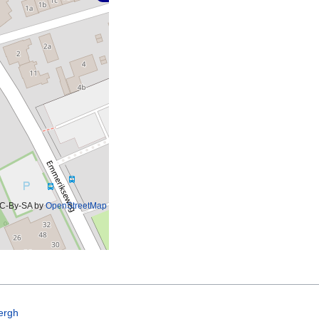
C-By-SA by
OpenStreetMap
ergh