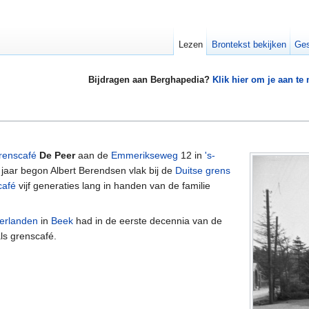
Lezen
Brontekst bekijken
Ges
Bijdragen aan Berghapedia?
Klik hier om je aan te
renscafé
De Peer
aan de
Emmerikseweg
12 in
's-
t jaar begon Albert Berendsen vlak bij de
Duitse grens
café
vijf generaties lang in handen van de familie
derlanden
in
Beek
had in de eerste decennia van de
als grenscafé.