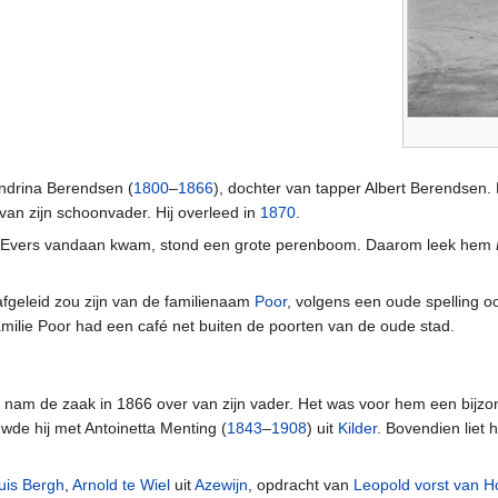
drina Berendsen (
1800
–
1866
), dochter van tapper Albert Berendsen.
 van zijn schoonvader. Hij overleed in
1870
.
aar Evers vandaan kwam, stond een grote perenboom. Daarom leek hem
afgeleid zou zijn van de familienaam
Poor
, volgens een oude spelling oo
milie Poor had een café net buiten de poorten van de oude stad.
) nam de zaak in 1866 over van zijn vader. Het was voor hem een bijzonde
de hij met Antoinetta Menting (
1843
–
1908
) uit
Kilder
. Bovendien liet 
uis Bergh
,
Arnold te Wiel
uit
Azewijn
, opdracht van
Leopold vorst van H