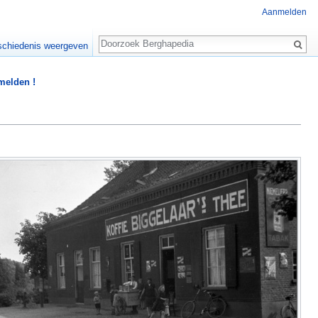
Aanmelden
Zoeken
chiedenis weergeven
 melden !