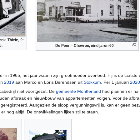
nie Thiele,
0.
De Peer – Chevron, eind jaren 60
in 1965, het jaar waarin zijn grootmoeder overleed. Hij is de laatste v
 in
2019
aan Marco en Loris Berendsen uit
Stokkum
. Per 1 januari
2020
bedrijf niet voortgezet. De
gemeente Montferland
had plannen er na e
zouden afbraak en nieuwbouw van appartementen volgen. Voor de afbra
geregistreerd. Aangezien de sloop vergunningsvrij is, kan er geen b
er nog altijd. De ontwikkelingen lijken stil te staan.