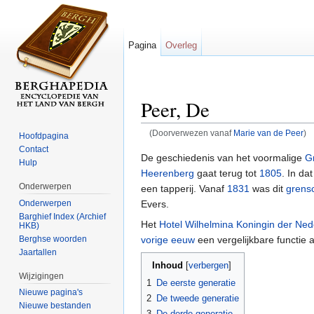
Pagina
Overleg
Peer, De
(Doorverwezen vanaf
Marie van de Peer
)
Hoofdpagina
Ga naar:
navigatie
,
zoeken
Contact
De geschiedenis van het voormalige
G
Hulp
Heerenberg
gaat terug tot
1805
. In da
Onderwerpen
een tapperij. Vanaf
1831
was dit
grens
Evers.
Onderwerpen
Barghief Index (Archief
Het
Hotel Wilhelmina Koningin der Ne
HKB)
vorige eeuw
een vergelijkbare functie 
Berghse woorden
Jaartallen
Inhoud
[
verbergen
]
Wijzigingen
1
De eerste generatie
Nieuwe pagina's
2
De tweede generatie
Nieuwe bestanden
3
De derde generatie