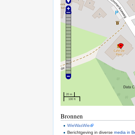
Data C
20 m
100 ft
Bronnen
WieWasWie
Berichtgeving in diverse
media in B