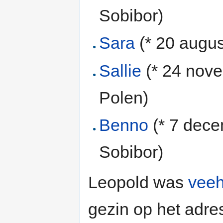
Sobibor)
Sara
(* 20 augu
Sallie
(* 24 nov
Polen)
Benno
(* 7 dec
Sobibor)
Leopold was
veeh
gezin op het adr