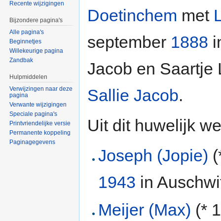
Recente wijzigingen
Doetinchem
met
Bijzondere pagina's
Alle pagina's
september
1888
i
Beginnetjes
Willekeurige pagina
Zandbak
Jacob en Saartje 
Hulpmiddelen
Verwijzingen naar deze
Sallie Jacob
.
pagina
Verwante wijzigingen
Speciale pagina's
Uit dit huwelijk w
Printvriendelijke versie
Permanente koppeling
Paginagegevens
Joseph (Jopie)
(
1943
in Auschwi
Meijer (Max)
(* 1