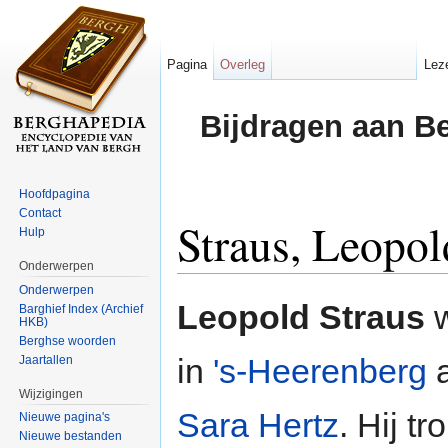
Pagina
Overleg
Lez
Bijdragen aan B
Hoofdpagina
Contact
Straus, Leopol
Hulp
Onderwerpen
Ga naar:
navigatie
,
zoeken
Onderwerpen
Leopold Straus
w
Barghief Index (Archief
HKB)
Berghse woorden
in
's-Heerenberg
a
Jaartallen
Wijzigingen
Sara Hertz
. Hij t
Nieuwe pagina's
Nieuwe bestanden