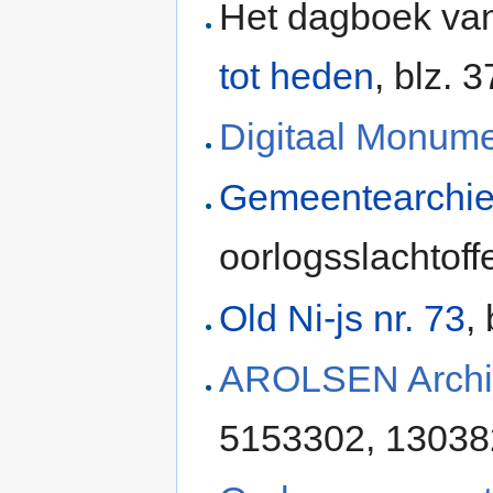
Het dagboek van
tot heden
, blz. 
Digitaal Monum
Gemeentearchie
oorlogsslachtoff
Old Ni-js nr. 73
,
AROLSEN Archi
5153302, 1303