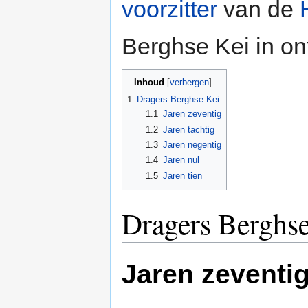
voorzitter
van de
Berghse Kei in o
Inhoud
[
verbergen
]
1
Dragers Berghse Kei
1.1
Jaren zeventig
1.2
Jaren tachtig
1.3
Jaren negentig
1.4
Jaren nul
1.5
Jaren tien
Dragers Berghs
Jaren zeventi