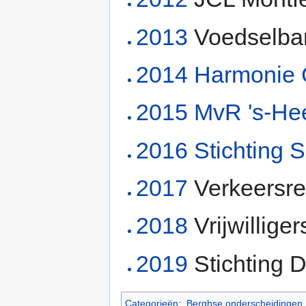
2013
Voedselban
2014
Harmonie 
2015
MvR 's-He
2016
Stichting S
2017
Verkeersre
2018
Vrijwillige
2019
Stichting 
Categorieën
:
Berghse onderscheidingen