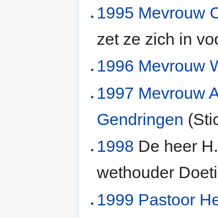
1995
Mevrouw C.
zet ze zich in vo
1996
Mevrouw W
1997
Mevrouw A
Gendringen
(Sti
1998
De heer H.
wethouder Doetin
1999
Pastoor H