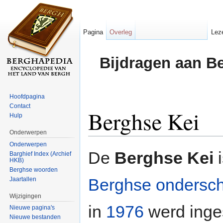
Pagina
Overleg
Lez
Bijdragen aan B
Hoofdpagina
Contact
Berghse Kei
Hulp
Onderwerpen
Ga naar:
navigatie
,
zoeken
Onderwerpen
De
Berghse Kei
i
Barghief Index (Archief
HKB)
Berghse woorden
Berghse ondersch
Jaartallen
Wijzigingen
in
1976
werd inge
Nieuwe pagina's
Nieuwe bestanden