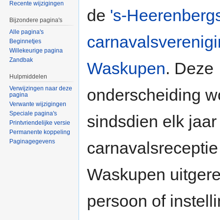
Recente wijzigingen
de
's-Heerenberg
Bijzondere pagina's
Alle pagina's
carnavalsverenig
Beginnetjes
Willekeurige pagina
Zandbak
Waskupen
. Deze
Hulpmiddelen
Verwijzingen naar deze
onderscheiding w
pagina
Verwante wijzigingen
Speciale pagina's
sindsdien elk jaar
Printvriendelijke versie
Permanente koppeling
Paginagegevens
carnavalsreceptie
Waskupen uitgere
persoon of instell