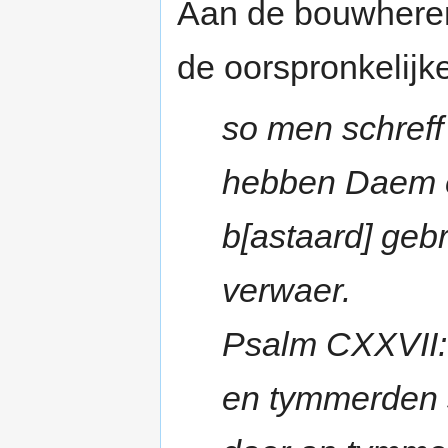
Aan de bouwheren
de oorspronkelijke
so men schreff
hebben Daem e
b[astaard] ge
verwaer.
Psalm CXXVII: 
en tymmerden s