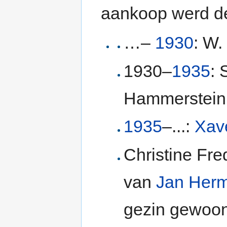
aankoop werd de
…–
1930
: W.
1930–
1935
: 
Hammerstein
1935
–...:
Xav
Christine Fre
van
Jan Her
gezin gewoo