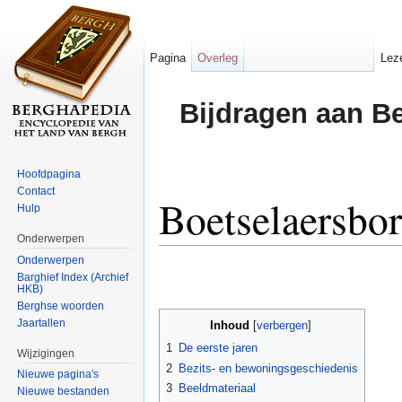
Pagina
Overleg
Lez
Bijdragen aan B
Hoofdpagina
Contact
Boetselaersbo
Hulp
Onderwerpen
Ga naar:
navigatie
,
zoeken
Onderwerpen
Barghief Index (Archief
HKB)
Berghse woorden
Jaartallen
Inhoud
[
verbergen
]
1
De eerste jaren
Wijzigingen
2
Bezits- en bewoningsgeschiedenis
Nieuwe pagina's
3
Beeldmateriaal
Nieuwe bestanden