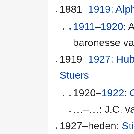
1881–
1919
:
Alp
1911
–
1920
: 
baronesse va
1919–
1927
:
Hub
Stuers
1920–
1922
:
G
…–…: J.C. va
1927–heden:
St