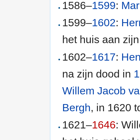
1586–
1599
:
Mar
1599–
1602
:
Her
het huis aan zij
1602–
1617
:
Hen
na zijn dood in
1
Willem Jacob va
Bergh
, in 1620 
1621–
1646
: Wil