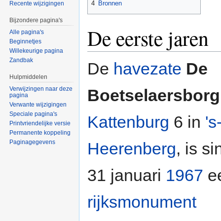
4
Bronnen
Recente wijzigingen
Bijzondere pagina's
De eerste jaren
Alle pagina's
Beginnetjes
Willekeurige pagina
Zandbak
De
havezate
De
Hulpmiddelen
Verwijzingen naar deze
Boetselaersborg
pagina
Verwante wijzigingen
Speciale pagina's
Kattenburg
6 in
's
Printvriendelijke versie
Permanente koppeling
Paginagegevens
Heerenberg
, is s
31 januari
1967
e
rijksmonument