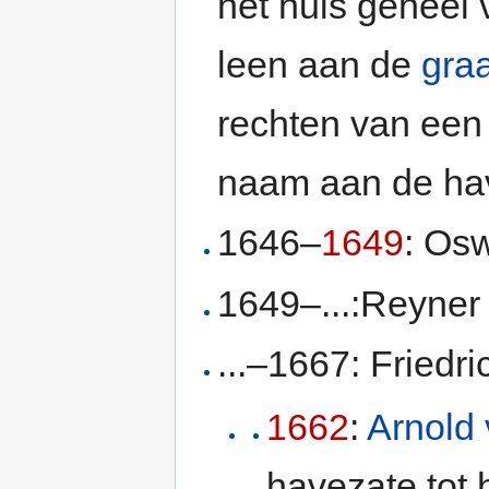
het huis geheel 
leen aan de
graa
rechten van een 
naam aan de ha
1646–
1649
: Os
1649–...:Reyner
...–1667: Friedr
1662
:
Arnold 
havezate tot h