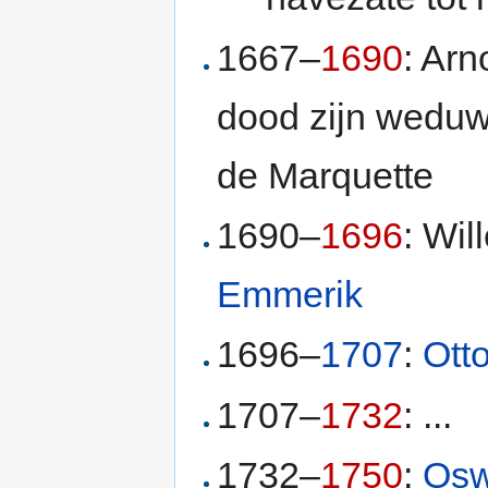
1667–
1690
: Arn
dood zijn weduw
de Marquette
1690–
1696
: Wi
Emmerik
1696–
1707
:
Ott
1707–
1732
: ...
1732–
1750
:
Osw