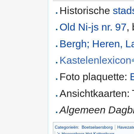
Historische
stad
Old Ni-js nr. 97
,
Bergh; Heren, L
Kastelenlexicon
Foto plaquette:
Ansichtkaarten:
Algemeen Dagb
Categorieën
:
Boetselaersborg
Havezate
's-Heerenberg Het Kattenburg