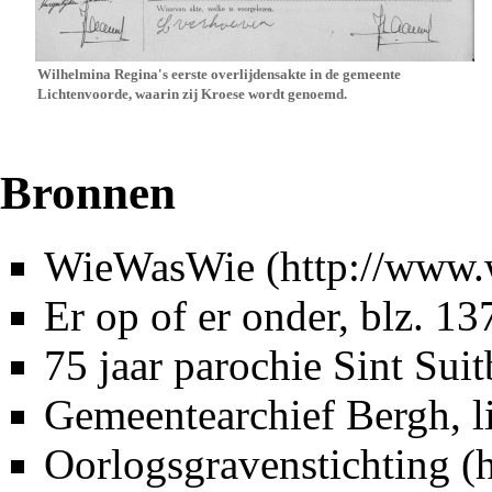
Wilhelmina Regina's eerste overlijdensakte in de gemeente
Lichtenvoorde, waarin zij Kroese wordt genoemd.
Bronnen
WieWasWie
Er op of er onder
, blz. 13
75 jaar parochie Sint Sui
Gemeentearchief Bergh
, 
Oorlogsgravenstichting