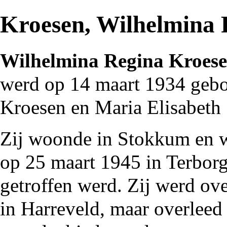
Kroesen, Wilhelmina 
Wilhelmina Regina Kroes
werd op 14 maart
1934
gebor
Kroesen en Maria Elisabeth 
Zij woonde in
Stokkum
en w
op 25 maart
1945
in
Terbor
getroffen werd. Zij werd ov
in Harreveld
, maar overleed