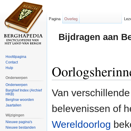
Pagina
Overleg
Lez
Bijdragen aan B
Hoofdpagina
Contact
Oorlogsherinn
Hulp
Onderwerpen
Ga naar:
navigatie
,
zoeken
Onderwerpen
Van verschillend
Barghief Index (Archief
HKB)
Berghse woorden
belevenissen of h
Jaartallen
Wijzigingen
Wereldoorlog
beke
Nieuwe pagina's
Nieuwe bestanden