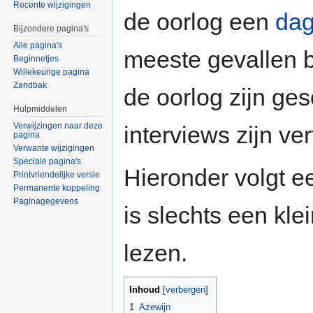
Recente wijzigingen
de oorlog een
da
Bijzondere pagina's
Alle pagina's
meeste gevallen be
Beginnetjes
Willekeurige pagina
Zandbak
de oorlog zijn ges
Hulpmiddelen
Verwijzingen naar deze
interviews zijn ver
pagina
Verwante wijzigingen
Speciale pagina's
Hieronder volgt ee
Printvriendelijke versie
Permanente koppeling
Paginagegevens
is slechts een kle
lezen.
Inhoud
[
verbergen
]
1
Azewijn