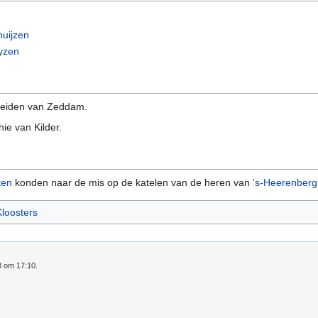
huijzen
yzen
eiden van Zeddam.
ie van Kilder.
ten
konden naar de mis op de katelen van de heren van
's-Heerenberg
loosters
8 om 17:10.