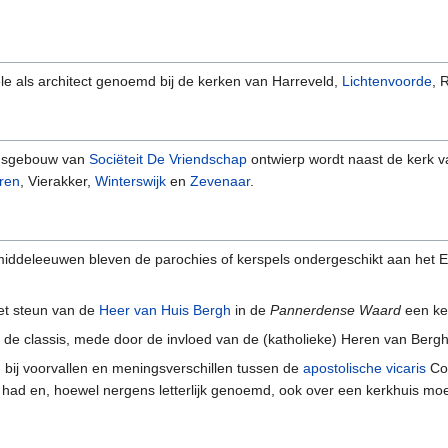
e als architect genoemd bij de kerken van Harreveld,
Lichtenvoorde
, 
ngsgebouw van
Sociëteit De Vriendschap
ontwierp wordt naast de kerk 
ren
, Vierakker,
Winterswijk
en
Zevenaar
.
e middeleeuwen bleven de parochies of kerspels ondergeschikt aan het
t steun van de
Heer van Huis Bergh
in de
Pannerdense Waard
een ker
r de classis, mede door de invloed van de (katholieke) Heren van Bergh
, bij voorvallen en meningsverschillen tussen de
apostolische vicaris
Cod
 had en, hoewel nergens letterlijk genoemd, ook over een kerkhuis mo