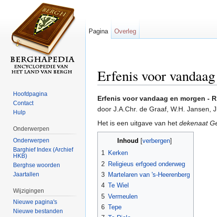
Pagina
Overleg
Erfenis voor vandaag
Ga naar:
navigatie
,
zoeken
Hoofdpagina
Erfenis voor vandaag en morgen - R
Contact
door J.A.Chr. de Graaf, W.H. Jansen, J
Hulp
Het is een uitgave van het
dekenaat Ge
Onderwerpen
Onderwerpen
Inhoud
[
verbergen
]
Barghief Index (Archief
1
Kerken
HKB)
2
Religieus erfgoed onderweg
Berghse woorden
Jaartallen
3
Martelaren van 's-Heerenberg
4
Te Wiel
Wijzigingen
5
Vermeulen
Nieuwe pagina's
6
Tepe
Nieuwe bestanden