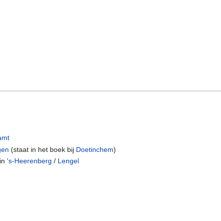
amt
gen
(staat in het boek bij
Doetinchem
)
in
's-Heerenberg
/
Lengel