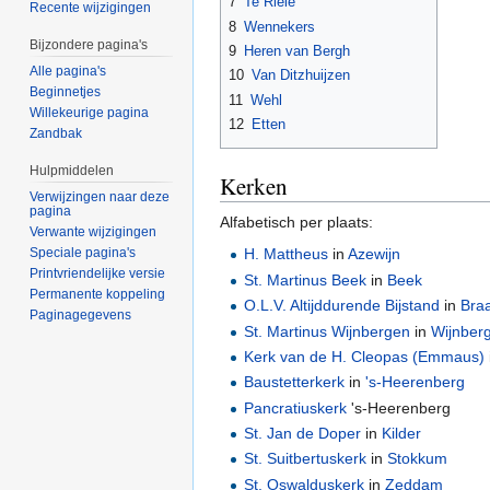
7
Te Riele
Recente wijzigingen
8
Wennekers
Bijzondere pagina's
9
Heren van Bergh
Alle pagina's
10
Van Ditzhuijzen
Beginnetjes
11
Wehl
Willekeurige pagina
12
Etten
Zandbak
Hulpmiddelen
Kerken
Verwijzingen naar deze
pagina
Alfabetisch per plaats:
Verwante wijzigingen
Speciale pagina's
H. Mattheus
in
Azewijn
Printvriendelijke versie
St. Martinus Beek
in
Beek
Permanente koppeling
O.L.V. Altijddurende Bijstand
in
Bra
Paginagegevens
St. Martinus Wijnbergen
in
Wijnber
Kerk van de H. Cleopas (Emmaus)
Baustetterkerk
in
's-Heerenberg
Pancratiuskerk
's-Heerenberg
St. Jan de Doper
in
Kilder
St. Suitbertuskerk
in
Stokkum
St. Oswalduskerk
in
Zeddam