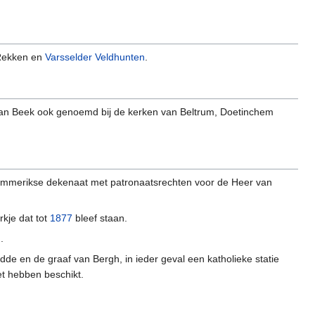
Rekken en
Varsselder
Veldhunten
.
van Beek ook genoemd bij de kerken van Beltrum, Doetinchem
 Emmerikse dekenaat met patronaatsrechten voor de Heer van
kje dat tot
1877
bleef staan.
.
de en de graaf van Bergh, in ieder geval een katholieke statie
et hebben beschikt.