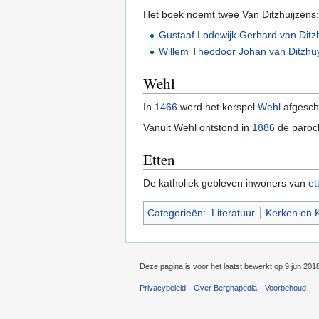
Het boek noemt twee Van Ditzhuijzens:
Gustaaf Lodewijk Gerhard van Ditz
Willem Theodoor Johan van Ditzhu
Wehl
In
1466
werd het kerspel
Wehl
afgesch
Vanuit Wehl ontstond in
1886
de paroch
Etten
De katholiek gebleven inwoners van
et
Categorieën
:
Literatuur
Kerken en K
Deze pagina is voor het laatst bewerkt op 9 jun 201
Privacybeleid
Over Berghapedia
Voorbehoud