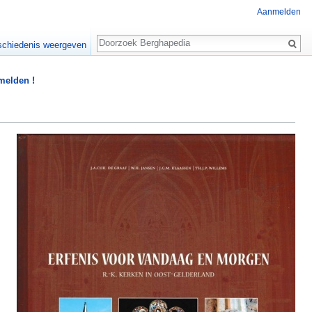
Aanmelden
Zoeken
chiedenis weergeven
 melden !