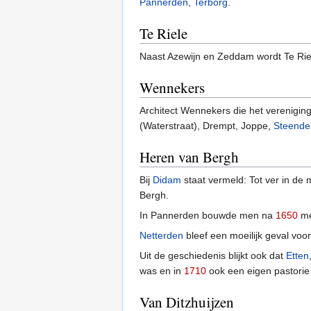
Pannerden
,
Terborg
.
Te Riele
Naast Azewijn en Zeddam wordt Te Riel
Wennekers
Architect Wennekers die het verenigi
(Waterstraat), Drempt, Joppe,
Steende
Heren van Bergh
Bij
Didam
staat vermeld: Tot ver in d
Bergh.
In Pannerden bouwde men na
1650
me
Netterden
bleef een moeilijk geval voo
Uit de geschiedenis blijkt ook dat
Etten
was en in
1710
ook een eigen pastorie
Van Ditzhuijzen