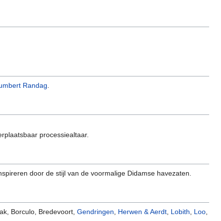
Humbert Randag
.
rplaatsbaar processiealtaar.
nspireren door de stijl van de voormalige Didamse havezaten.
ak, Borculo, Bredevoort,
Gendringen
,
Herwen & Aerdt
,
Lobith
,
Loo
,