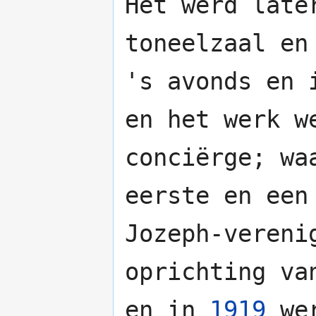
Het werd late
toneelzaal en
's avonds en 
en het werk w
conciërge; wa
eerste en een
Jozeph-vereni
oprichting v
en in
1919
we