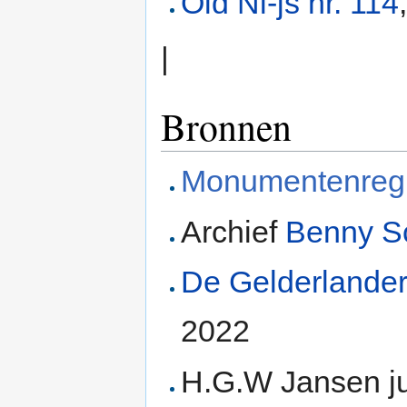
Old Ni-js nr. 114
|
Bronnen
Monumentenregi
Archief
Benny S
De Gelderlande
2022
H.G.W Jansen ju