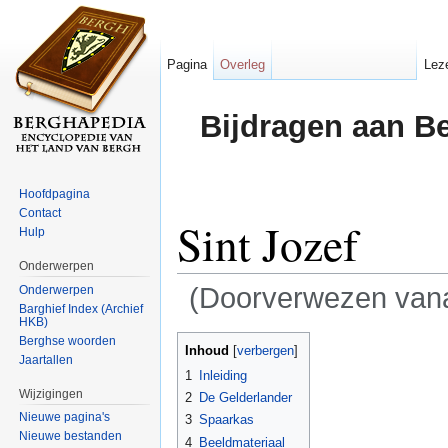
Pagina
Overleg
Lez
Bijdragen aan B
Hoofdpagina
Contact
Sint Jozef
Hulp
Onderwerpen
(Doorverwezen van
Onderwerpen
Barghief Index (Archief
HKB)
Ga naar:
navigatie
,
zoeken
Berghse woorden
Inhoud
[
verbergen
]
Jaartallen
1
Inleiding
Wijzigingen
2
De Gelderlander
Nieuwe pagina's
3
Spaarkas
Nieuwe bestanden
4
Beeldmateriaal