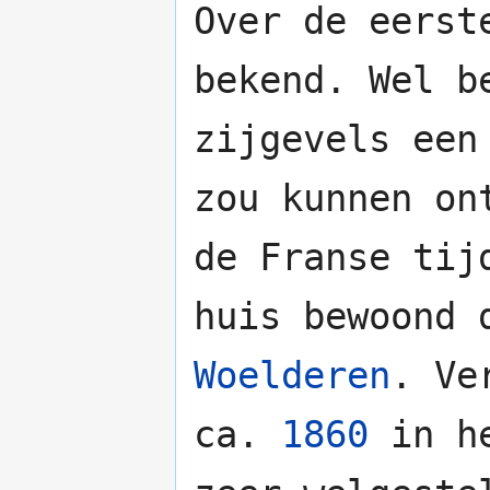
Over de eerst
bekend. Wel b
zijgevels een
zou kunnen on
de Franse tij
huis bewoond
Woelderen
. Ve
ca.
1860
in he