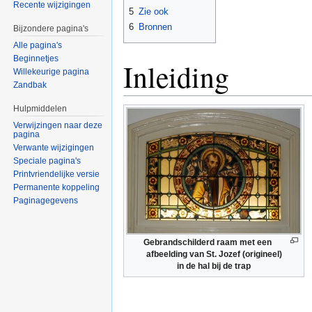
Recente wijzigingen
5
Zie ook
6
Bronnen
Bijzondere pagina's
Alle pagina's
Beginnetjes
Inleiding
Willekeurige pagina
Zandbak
Hulpmiddelen
Verwijzingen naar deze
pagina
Verwante wijzigingen
Speciale pagina's
Printvriendelijke versie
Permanente koppeling
Paginagegevens
Gebrandschilderd raam met een
afbeelding van St. Jozef (origineel)
in de hal bij de trap