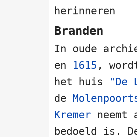
herinneren
Branden
In oude archi
en
1615
, word
het huis
"De 
de
Molenpoort
Kremer
neemt a
bedoeld is. 