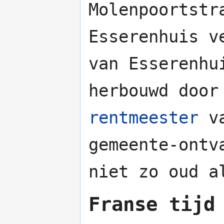
Molenpoortstr
Esserenhuis v
van Esserenh
herbouwd door
rentmeester
v
gemeente-ontv
niet zo oud a
Franse tijd