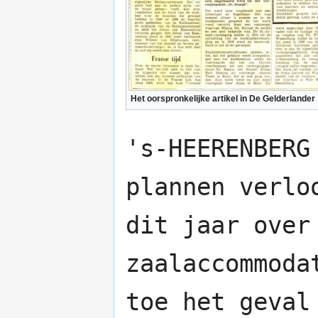
Het oorspronkelijke artikel in De Gelderlander
's-HEERENBERG
plannen verlo
dit jaar over
zaalaccommoda
toe het geval