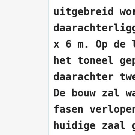
uitgebreid wo
daarachterlig
x 6 m. Op de 
het toneel ge
daarachter tw
De bouw zal w
fasen verlope
huidige zaal 