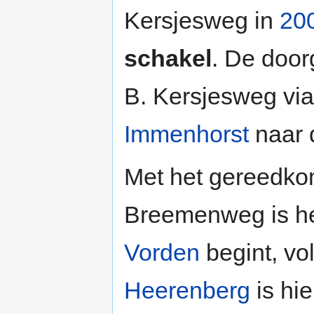
Kersjesweg in
20
schakel
. De door
B. Kersjesweg vi
Immenhorst
naar 
Met het gereedko
Breemenweg is het
Vorden
begint, v
Heerenberg
is hi