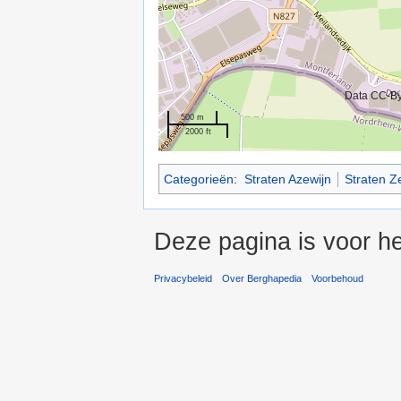
Data CC-B
500 m
2000 ft
Categorieën
:
Straten Azewijn
Straten 
Deze pagina is voor he
Privacybeleid
Over Berghapedia
Voorbehoud