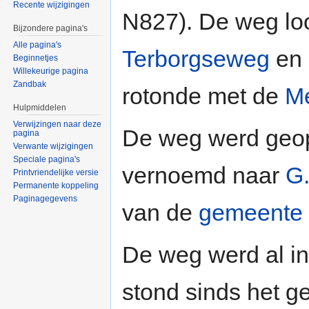
Recente wijzigingen
N827). De weg lo
Bijzondere pagina's
Alle pagina's
Terborgseweg
en 
Beginnetjes
Willekeurige pagina
Zandbak
rotonde met de
Me
Hulpmiddelen
Verwijzingen naar deze
De weg werd geop
pagina
Verwante wijzigingen
Speciale pagina's
vernoemd naar
G
Printvriendelijke versie
Permanente koppeling
Paginagegevens
van de
gemeente
De weg werd al i
stond sinds het g