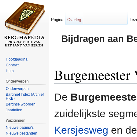
Pagina
Overleg
Lez
Bijdragen aan B
Hoofdpagina
Contact
Burgemeester
Hulp
Onderwerpen
Ga naar:
navigatie
,
zoeken
Onderwerpen
De
Burgemeeste
Barghief Index (Archief
HKB)
Berghse woorden
zuidelijkste segm
Jaartallen
Wijzigingen
Kersjesweg
en d
Nieuwe pagina's
Nieuwe bestanden